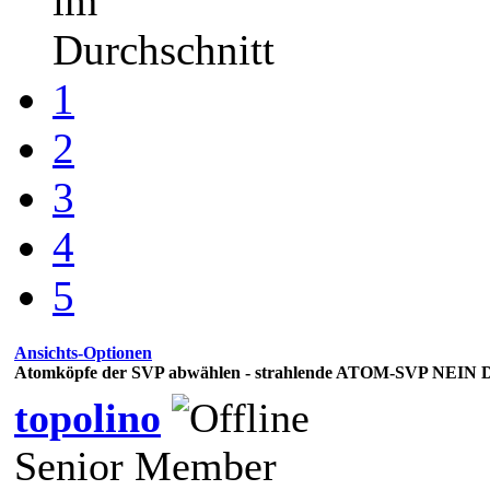
im
Durchschnitt
1
2
3
4
5
Ansichts-Optionen
Atomköpfe der SVP abwählen - strahlende ATOM-SVP NEIN 
topolino
Senior Member