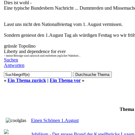
Dies ist wohl -
Eine typische Bundesbern Nachricht ... Dummreden und Missemache
Lasst uns nicht den Nationalfeiertag vom 1. August vermissen.
Sondern geniesst den 1.August Tag als würdigen Festtag wo wir fröhl
grüssle Topolino
Liberty and dependence for ever
> meine Beiträge sind satirisch und entbehren jeglicher Wahrheit...
Suchen
Antworten
«
Ein Thema zurück
|
Ein Thema vor
»
Thema
Einen Schönen 1.August
Jubiläum - Der grosse Brand der Kapellbrücke Luzern