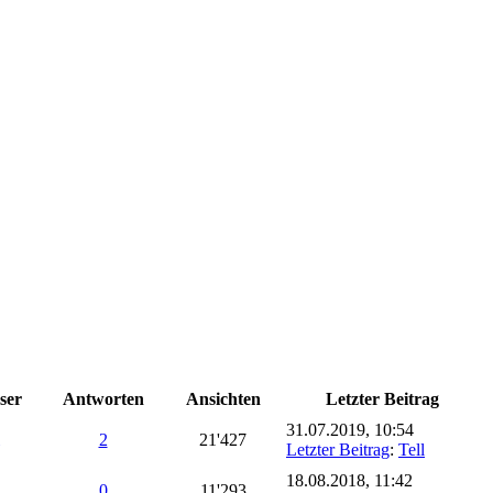
ser
Antworten
Ansichten
Letzter Beitrag
31.07.2019, 10:54
2
21'427
Letzter Beitrag
:
Tell
18.08.2018, 11:42
0
11'293