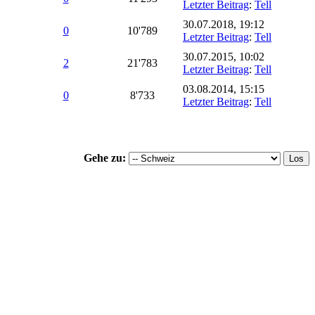
Letzter Beitrag
:
Tell
30.07.2018, 19:12
0
10'789
Letzter Beitrag
:
Tell
30.07.2015, 10:02
2
21'783
Letzter Beitrag
:
Tell
03.08.2014, 15:15
0
8'733
Letzter Beitrag
:
Tell
Gehe zu: