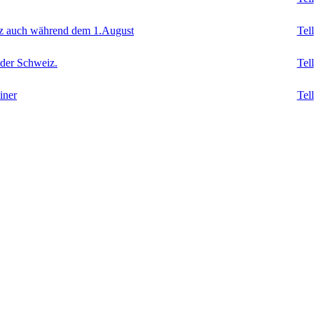
iz auch während dem 1.August
Tell
 der Schweiz.
Tell
iner
Tell