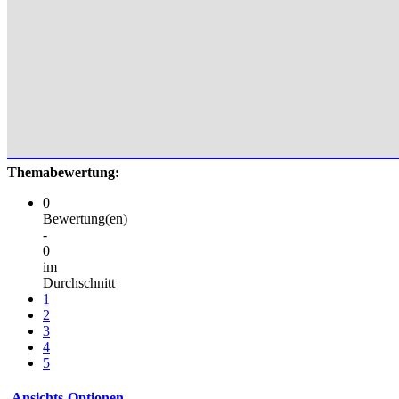
Themabewertung:
0
Bewertung(en)
-
0
im
Durchschnitt
1
2
3
4
5
Ansichts-Optionen