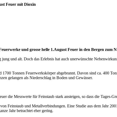
st Feuer mit Dioxin
 Feuerwerke und grosse helle 1.August Feuer in den Bergen zum Nat
g jung und alt. Doch das Erlebnis hat auch unerwünschte Nebenwirkun
d 1700 Tonnen Feuerwerkskörper abgebrannt. Davon sind ca. 400 Tonn
nzen gelangen als Niederschlag in Boden und Gewässer.
er die Messwerte für Feinstaub stark ansteigen, so dass die Tages-Gr
 von Feinstaub und Metallverbindungen. Eine Studie aus dem Jahr 2001 
nze Jahr betrachtet eher gering.