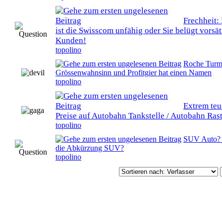
Frechheit:
0 Bewertung(en) - 0 von 5 durchschnittlich
ist die Swisscom unfähig oder Sie belügt vorsät
Kunden!
topolino
Roche Turm 
0 Bewertung(en) - 0 von 5 durchschnittlich
Grössenwahnsinn und Profitgier hat einen Namen
topolino
Extrem teu
0 Bewertung(en) - 0 von 5 durchschnittlich
Preise auf Autobahn Tankstelle / Autobahn Rast
topolino
SUV Auto? -
0 Bewertung(en) - 0 von 5 durchschnittlich
die Abkürzung SUV?
topolino