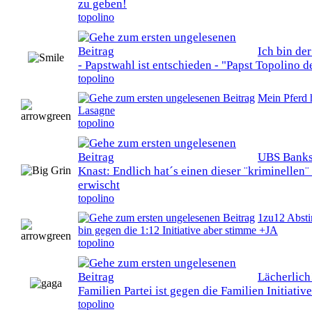
zu geben!
topolino
Ich bin de
0 Bewertung(en) - 0 von 5 durchschnittlich
- Papstwahl ist entschieden - "Papst Topolino d
topolino
Mein Pferd h
0 Bewertung(en) - 0 von 5 durchschnittlich
Lasagne
topolino
UBS Banks
0 Bewertung(en) - 0 von 5 durchschnittlich
Knast: Endlich hat´s einen dieser ¨kriminellen¨
erwischt
topolino
1zu12 Abst
0 Bewertung(en) - 0 von 5 durchschnittlich
bin gegen die 1:12 Initiative aber stimme +JA
topolino
Lächerlich
0 Bewertung(en) - 0 von 5 durchschnittlich
Familien Partei ist gegen die Familien Initiative
topolino