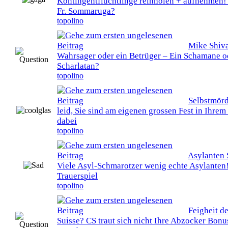
Kontingentflüchtlinge reinholen + aufnehmen!
Fr. Sommaruga?
topolino
Mike Shiva
0 Bewertung(en) - 0 von 5 durchschnittlich
Wahrsager oder ein Betrüger – Ein Schamane o
Scharlatan?
topolino
Selbstmörd
0 Bewertung(en) - 0 von 5 durchschnittlich
leid, Sie sind am eigenen grossen Fest in Ihrem
dabei
topolino
Asylanten S
0 Bewertung(en) - 0 von 5 durchschnittlich
Viele Asyl-Schmarotzer wenig echte Asylanten
Trauerspiel
topolino
Feigheit de
0 Bewertung(en) - 0 von 5 durchschnittlich
Suisse? CS traut sich nicht Ihre Abzocker Bon