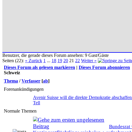
Benutzer, die gerade dieses Forum ansehen: 9 Gast/Gäste
Seiten (22):
« Zurück
1
...
18
19
20
21
22
Weiter »
Dieses Forum als gelesen markieren
|
Dieses Forum abonnieren
Schweiz
Thema
/
Verfasser
[
ab
]
Forenankündigungen
Avenir Suisse will die direkte Demokratie abschaffen
Tell
Normale Themen
Bundesrat 
0 Bewertung(en) - 0 von 5 durchschnittlich