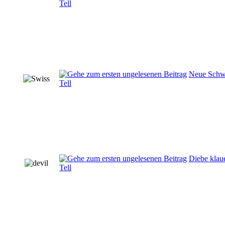
Tell
Neue Schwe
Tell
Diebe klau
Tell