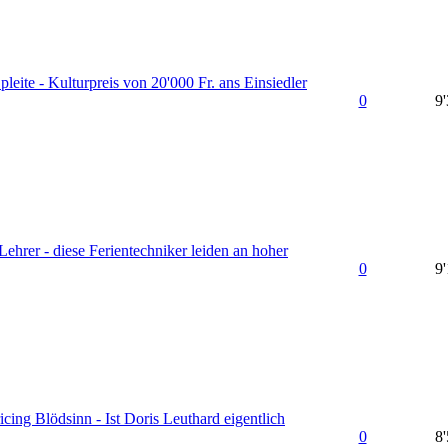
pleite - Kulturpreis von 20'000 Fr. ans Einsiedler
0
9
ehrer - diese Ferientechniker leiden an hoher
0
9
icing Blödsinn - Ist Doris Leuthard eigentlich
0
8