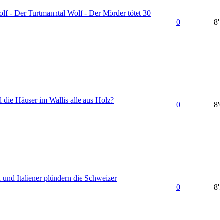
lf - Der Turtmanntal Wolf - Der Mörder tötet 30
0
8
 die Häuser im Wallis alle aus Holz?
0
8
 und Italiener plündern die Schweizer
0
8