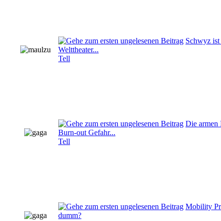
Schwyz ist 
Welttheater...
Tell
Die armen L
Burn-out Gefahr...
Tell
Mobility Pr
dumm?