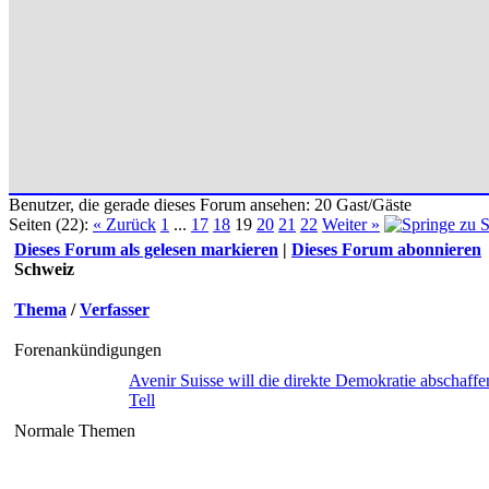
Benutzer, die gerade dieses Forum ansehen: 20 Gast/Gäste
Seiten (22):
« Zurück
1
...
17
18
19
20
21
22
Weiter »
Dieses Forum als gelesen markieren
|
Dieses Forum abonnieren
Schweiz
Thema
/
Verfasser
Forenankündigungen
Avenir Suisse will die direkte Demokratie abschaffe
Tell
Normale Themen