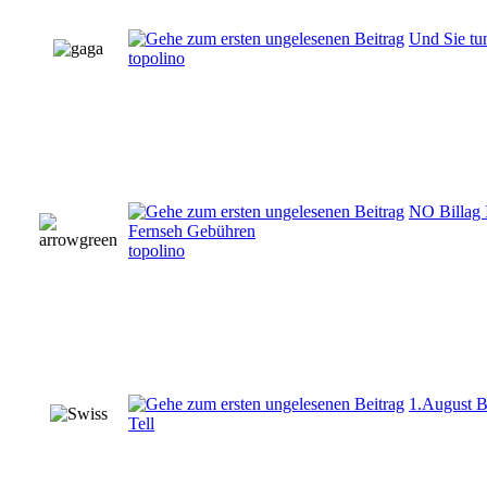
Und Sie tu
topolino
NO Billag I
Fernseh Gebühren
topolino
1.August B
Tell