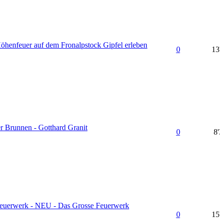
öhenfeuer auf dem Fronalpstock Gipfel erleben
0
13
er Brunnen - Gotthard Granit
0
8
euerwerk - NEU - Das Grosse Feuerwerk
0
15