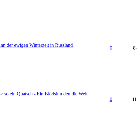
inn der ewigen Winterzeit in Russland
0
8
> so ein Quatsch - Ein Blödsinn den die Welt
0
11