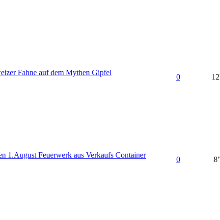
izer Fahne auf dem Mythen Gipfel
0
12
en 1.August Feuerwerk aus Verkaufs Container
0
8