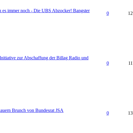
n es immer noch - Die UBS Abzocker! Bangster
0
12
nitiative zur Abschaffung der Billag Radio und
0
11
auern Brunch von Bundesrat JSA
0
13