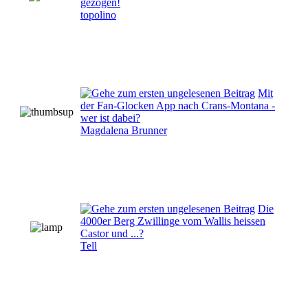
gezogen!
topolino
Mit
der Fan-Glocken App nach Crans-Montana -
wer ist dabei?
Magdalena Brunner
Die
4000er Berg Zwillinge vom Wallis heissen
Castor und ...?
Tell