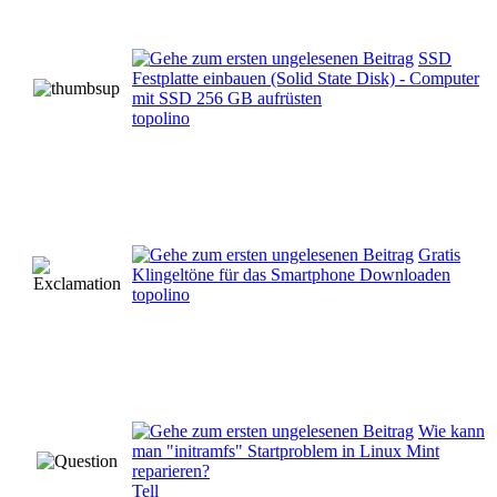
SSD
Festplatte einbauen (Solid State Disk) - Computer
mit SSD 256 GB aufrüsten
topolino
Gratis
Klingeltöne für das Smartphone Downloaden
topolino
Wie kann
man "initramfs" Startproblem in Linux Mint
reparieren?
Tell