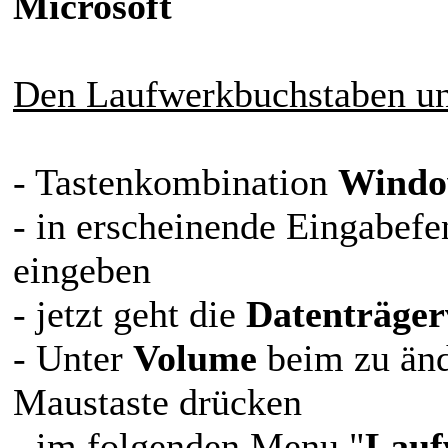
Microsoft
Den Laufwerkbuchstaben un
- Tastenkombination
Windo
- in erscheinende Eingabefe
eingeben
- jetzt geht die
Datenträge
- Unter
Volume
beim zu än
Maustaste drücken
- im folgenden Menu "
Lauf