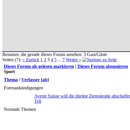
Benutzer, die gerade dieses Forum ansehen: 3 Gast/Gäste
Seiten (7):
« Zurück
1
2
3
4
5
...
7
Weiter »
Dieses Forum als gelesen markieren
|
Dieses Forum abonnieren
Sport
Thema
/
Verfasser
[
ab
]
Forenankündigungen
Avenir Suisse will die direkte Demokratie abschaffe
Tell
Normale Themen