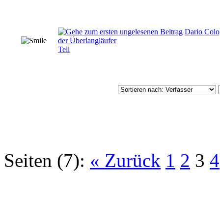
Dario Col
der Überlangläufer
Tell
Seiten (7):
« Zurück
1
2
3
4