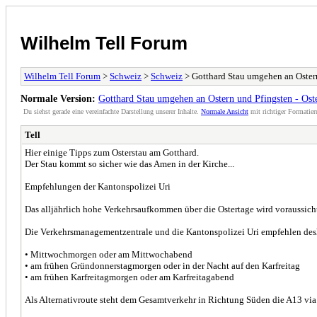
Wilhelm Tell Forum
Wilhelm Tell Forum
>
Schweiz
>
Schweiz
> Gotthard Stau umgehen an Ostern
Normale Version:
Gotthard Stau umgehen an Ostern und Pfingsten - Oste
Du siehst gerade eine vereinfachte Darstellung unserer Inhalte.
Normale Ansicht
mit richtiger Formatier
Tell
Hier einige Tipps zum Osterstau am Gotthard.
Der Stau kommt so sicher wie das Amen in der Kirche...
Empfehlungen der Kantonspolizei Uri
Das alljährlich hohe Verkehrsaufkommen über die Ostertage wird voraussicht
Die Verkehrsmanagementzentrale und die Kantonspolizei Uri empfehlen desh
• Mittwochmorgen oder am Mittwochabend
• am frühen Gründonnerstagmorgen oder in der Nacht auf den Karfreitag
• am frühen Karfreitagmorgen oder am Karfreitagabend
Als Alternativroute steht dem Gesamtverkehr in Richtung Süden die A13 vi