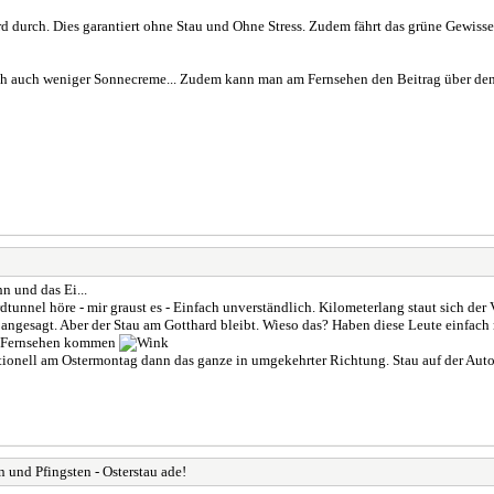
d durch. Dies garantiert ohne Stau und Ohne Stress. Zudem fährt das grüne Gewissen
urch auch weniger Sonnecreme... Zudem kann man am Fernsehen den Beitrag über den
n und das Ei...
unnel höre - mir graust es - Einfach unverständlich. Kilometerlang staut sich der
 angesagt. Aber der Stau am Gotthard bleibt. Wieso das? Haben diese Leute einfach 
er Fernsehen kommen
itionell am Ostermontag dann das ganze in umgekehrter Richtung. Stau auf der Aut
 und Pfingsten - Osterstau ade!