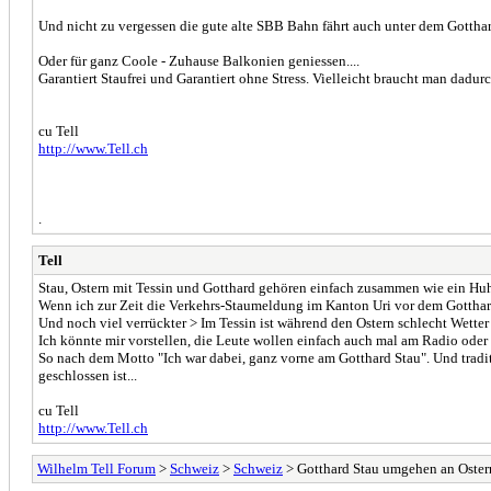
Und nicht zu vergessen die gute alte SBB Bahn fährt auch unter dem Gotthar
Oder für ganz Coole - Zuhause Balkonien geniessen....
Garantiert Staufrei und Garantiert ohne Stress. Vielleicht braucht man dad
cu Tell
http://www.Tell.ch
.
Tell
Stau, Ostern mit Tessin und Gotthard gehören einfach zusammen wie ein Huh
Wenn ich zur Zeit die Verkehrs-Staumeldung im Kanton Uri vor dem Gotthardt
Und noch viel verrückter > Im Tessin ist während den Ostern schlecht Wetter
Ich könnte mir vorstellen, die Leute wollen einfach auch mal am Radio od
So nach dem Motto "Ich war dabei, ganz vorne am Gotthard Stau". Und trad
geschlossen ist...
cu Tell
http://www.Tell.ch
Wilhelm Tell Forum
>
Schweiz
>
Schweiz
> Gotthard Stau umgehen an Ostern