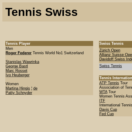
Tennis Swiss
Tennis Player
Swiss Tennis
Men
Zürich Open
Roger Federer
Tennis World No1 Switzerland
Allianz Suisse Op
Davidoff Swiss Ind
Stanislas Wawrinka
Swiss Tennis
George Bastl
Marc Rosset
Ivo Heuberger
Tennis Internation
ATP Tennis
Tour
Women
Association of Ten
Martina Hingis
¦
de
WTA
Tour
Patty Schnyder
Women Tennis Ass
ITF
International Tenni
Davis Cup
Fed Cup