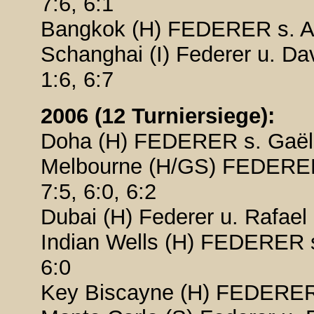
7:6, 6:1
Bangkok (H) FEDERER s. An
Schanghai (I) Federer u. Dav
1:6, 6:7
2006 (12 Turniersiege):
Doha (H) FEDERER s. Gaël M
Melbourne (H/GS) FEDERER 
7:5, 6:0, 6:2
Dubai (H) Federer u. Rafael 
Indian Wells (H) FEDERER s
6:0
Key Biscayne (H) FEDERER s.