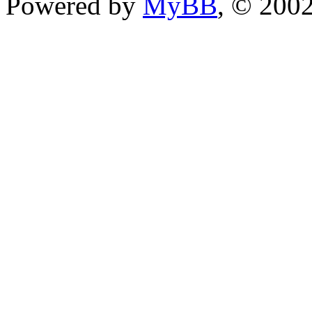
Powered by
MyBB
, © 200