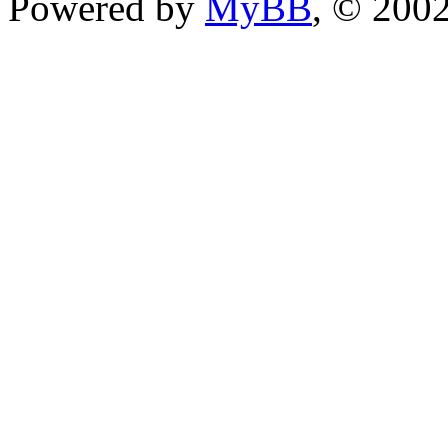
Powered by
MyBB
, © 200