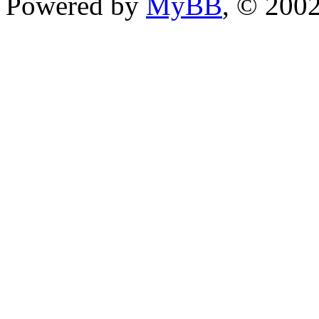
Powered by
MyBB
, © 200