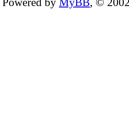
Powered by
MyBB
, © 200