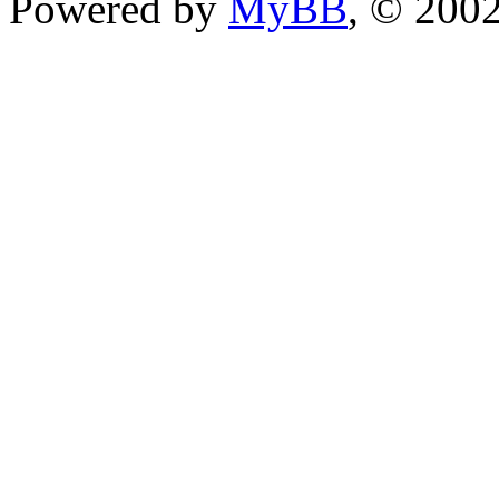
Powered by
MyBB
, © 200