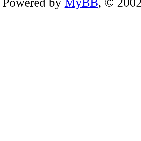
Powered by
MyBB
, © 200