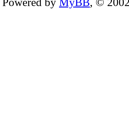
Powered by
MyBB
, © 200