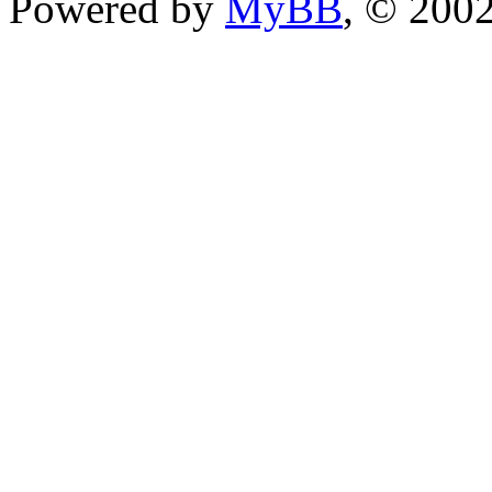
Powered by
MyBB
, © 200