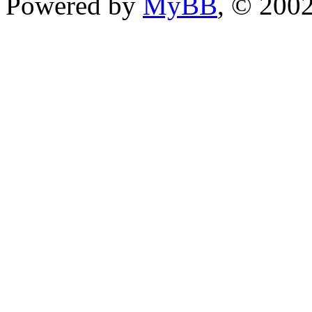
Powered by
MyBB
, © 200