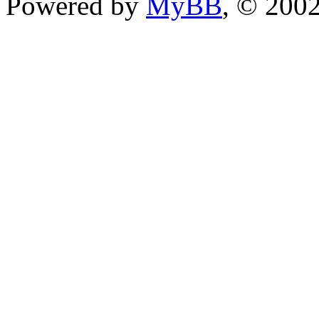
Powered by
MyBB
, © 200