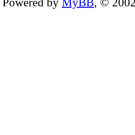
Powered by
MyBB
, © 200