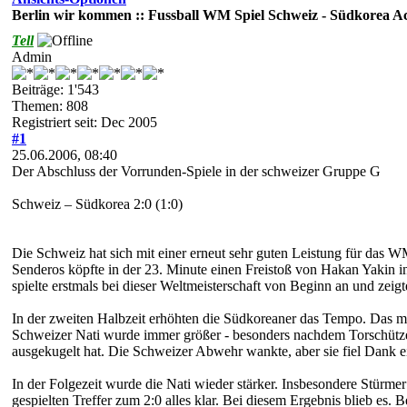
Berlin wir kommen :: Fussball WM Spiel Schweiz - Südkorea Acht
Tell
Admin
Beiträge: 1'543
Themen: 808
Registriert seit: Dec 2005
#1
25.06.2006, 08:40
Der Abschluss der Vorrunden-Spiele in der schweizer Gruppe G
Schweiz – Südkorea 2:0 (1:0)
Die Schweiz hat sich mit einer erneut sehr guten Leistung für das WM
Senderos köpfte in der 23. Minute einen Freistoß von Hakan Yakin 
spielte erstmals bei dieser Weltmeisterschaft von Beginn an und zeigte
In der zweiten Halbzeit erhöhten die Südkoreaner das Tempo. Das mu
Schweizer Nati wurde immer größer - besonders nachdem Torschütze u
ausgekugelt hat. Die Schweizer Abwehr wankte, aber sie fiel Dank ei
In der Folgezeit wurde die Nati wieder stärker. Insbesondere Stürmer
gespielten Treffer zum 2:0 alles klar. Bei diesem Ergebnis blieb es