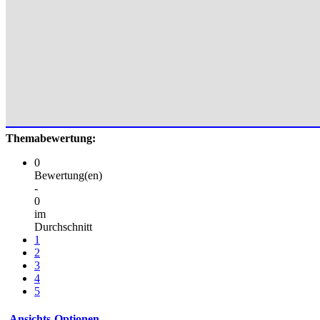
Themabewertung:
0
Bewertung(en)
-
0
im
Durchschnitt
1
2
3
4
5
Ansichts-Optionen