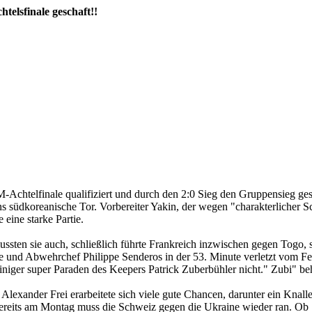
elsfinale geschaft!!
-Achtelfinale qualifiziert und durch den 2:0 Sieg den Gruppensieg gesi
ins südkoreanische Tor. Vorbereiter Yakin, der wegen "charakterliche
 eine starke Partie.
ssten sie auch, schließlich führte Frankreich inzwischen gegen Togo, 
nd Abwehrchef Philippe Senderos in der 53. Minute verletzt vom Feld 
niger super Paraden des Keepers Patrick Zuberbühler nicht." Zubi" beh
 Alexander Frei erarbeitete sich viele gute Chancen, darunter ein Knall
. Bereits am Montag muss die Schweiz gegen die Ukraine wieder ran. Ob 