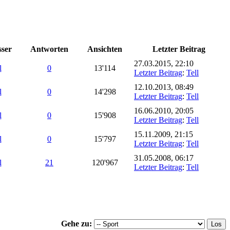
sser
Antworten
Ansichten
Letzter Beitrag
27.03.2015, 22:10
l
0
13'114
Letzter Beitrag
:
Tell
12.10.2013, 08:49
l
0
14'298
Letzter Beitrag
:
Tell
16.06.2010, 20:05
l
0
15'908
Letzter Beitrag
:
Tell
15.11.2009, 21:15
l
0
15'797
Letzter Beitrag
:
Tell
31.05.2008, 06:17
l
21
120'967
Letzter Beitrag
:
Tell
Gehe zu: