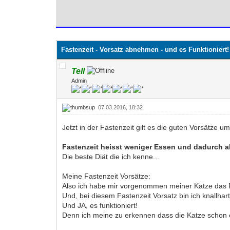
0 Bewertung(en) - 0 im Durchschnitt
1
2
3
4
5
Fastenzeit - Vorsatz abnehmen - und es Funktioniert!
Tell
Admin
07.03.2016, 18:32
Jetzt in der Fastenzeit gilt es die guten Vorsätze u
Fastenzeit heisst weniger Essen und dadurch 
Die beste Diät die ich kenne...
Meine Fastenzeit Vorsätze:
Also ich habe mir vorgenommen meiner Katze das F
Und, bei diesem Fastenzeit Vorsatz bin ich knallhar
Und JA, es funktioniert!
Denn ich meine zu erkennen dass die Katze schon