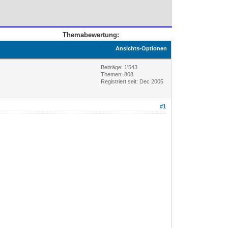
Themabewertung:
Ansichts-Optionen
Beiträge: 1'543
Themen: 808
Registriert seit: Dec 2005
#1