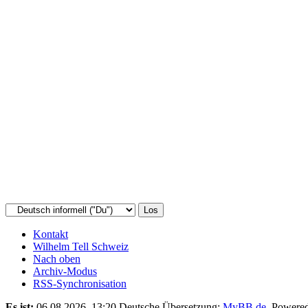
Kontakt
Wilhelm Tell Schweiz
Nach oben
Archiv-Modus
RSS-Synchronisation
Es ist:
06.08.2026, 13:20
Deutsche Übersetzung:
MyBB.de
, Powere