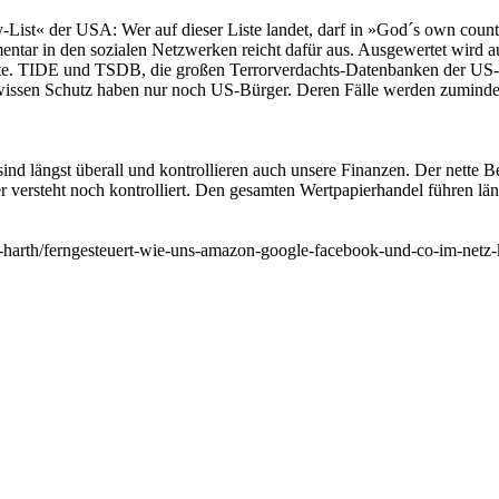
y-List« der USA: Wer auf dieser Liste landet, darf in »God´s own coun
ntar in den sozialen Netzwerken reicht dafür aus. Ausgewertet wird au
Liste. TIDE und TSDB, die großen Terrorverdachts-Datenbanken der US
issen Schutz haben nur noch US-Bürger. Deren Fälle werden zumindes
ind längst überall und kontrollieren auch unsere Finanzen. Der nette Be
er versteht noch kontrolliert. Den gesamten Wertpapierhandel führen lä
r-harth/ferngesteuert-wie-uns-amazon-google-facebook-und-co-im-netz-k