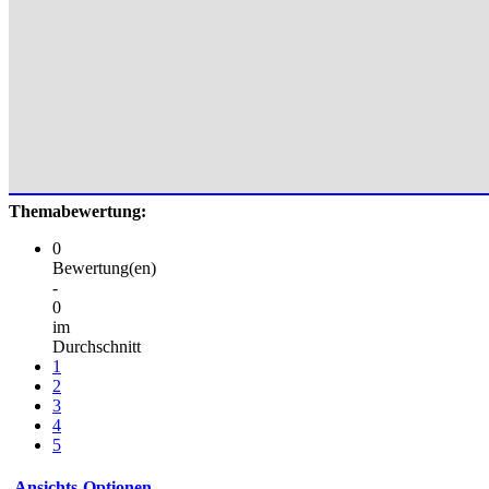
Themabewertung:
0
Bewertung(en)
-
0
im
Durchschnitt
1
2
3
4
5
Ansichts-Optionen