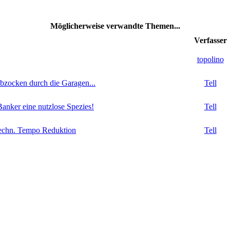
Möglicherweise verwandte Themen...
Verfasser
topolino
abzocken durch die Garagen...
Tell
Banker eine nutzlose Spezies!
Tell
techn. Tempo Reduktion
Tell