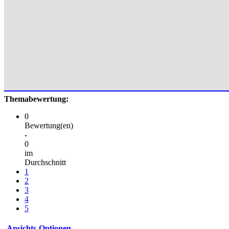
Themabewertung:
0
Bewertung(en)
-
0
im
Durchschnitt
1
2
3
4
5
Ansichts-Optionen