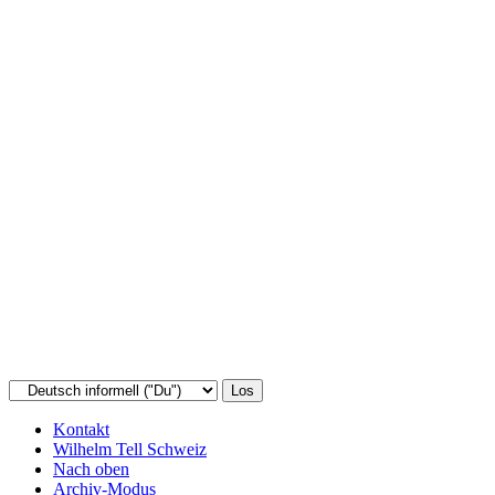
Kontakt
Wilhelm Tell Schweiz
Nach oben
Archiv-Modus