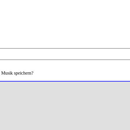
 Musik speichern?