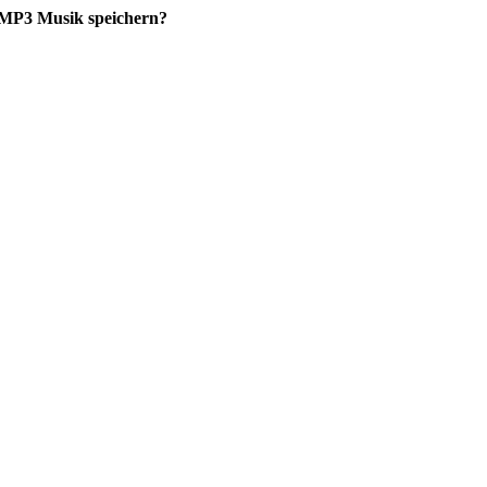
 MP3 Musik speichern?