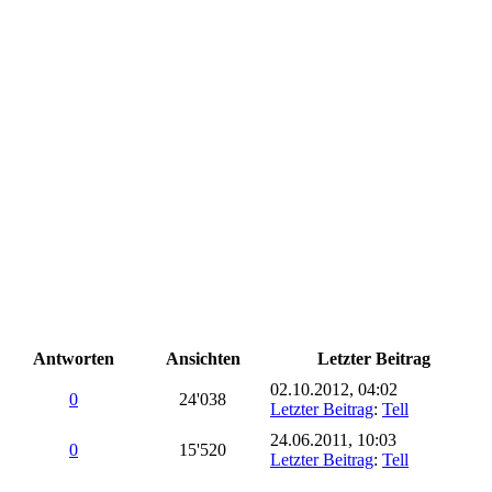
Antworten
Ansichten
Letzter Beitrag
02.10.2012, 04:02
0
24'038
Letzter Beitrag
:
Tell
24.06.2011, 10:03
0
15'520
Letzter Beitrag
:
Tell