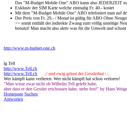
Das "M-Budget Mobile One" ABO kann also JEDERZEIT nach 
Exklusiv der SIM Karte welche einmalig Fr. 40.- kostet
Mit dem "M-Budget Mobile One" ABO telefoniert man auf de
Der Preis von Fr. 29.- / Monat ist gültig für ABO Ohne Neuge
>> somit entfällt der indirekte Zwang zum völlig unnötige 
benutzt! Man macht also aktiv was für die Umwelt und schon
http://www.m-budget-one.ch
lg Tell
http://www.Tell.ch
http://www.Tell.ch
.:/ und ewig grüsst der Gesslerhut \ :.
Wer kämpft kann verlieren. Wer nicht kämpft hat schon verloren!
"Man wisse zwar nicht ob Wilhelm Tell gelebt habe,
aber dass er den Gessler erschossen habe, stehe fest!" by Hans Weige
Homepage
Suchen
Antworten