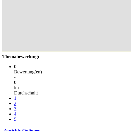
Themabewertung:
0
Bewertung(en)
-
0
im
Durchschnitt
1
2
3
4
5
Ansichts-Optionen