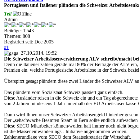
Portugiesen und Italiener plündern die Schweizer Arbeitslosen
Tell
Admin
Beiträge: 1'543
Themen: 808
Registriert seit: Dec 2005
#1
27.10.2014, 19:52
Die Schweizer Arbeitslosenversicherung ALV schreibt/macht bei
Denn die Italiener zahlen gerade mal 80% der Beiträge der ALV ein, 
Prämien ein, welche Portugiesische Arbeitslose in der Schweiz bezie
Überspitzt gesagt plündern diese zwei Länder die Schweizer ALV au
Das plündern vom Sozialstaat Schweiz passiert ganz einfach.
Diese Ausländer reisen in die Schweiz ein und ein Tag abgerechnete
von 2 Jahren mindestens 1 Jahr innerhalb der EU Arbeitslosenkasse B
Dann wird Ihnen unser Schweizer Arbeitslosengeld hinterher geschmi
Der „sehschwache Beamten Staat“ in Bern sollte endlich aufwac
Diese SECO Mitarbeiter können/wollen halt immer noch nicht begre
ist die Masseneinwanderungs - Initiative angenommen worden.
Zahlengrundlage vom SECO dem Staatsekretariat für Wirtschaft.