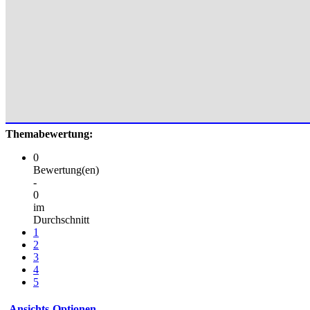
Themabewertung:
0
Bewertung(en)
-
0
im
Durchschnitt
1
2
3
4
5
Ansichts-Optionen