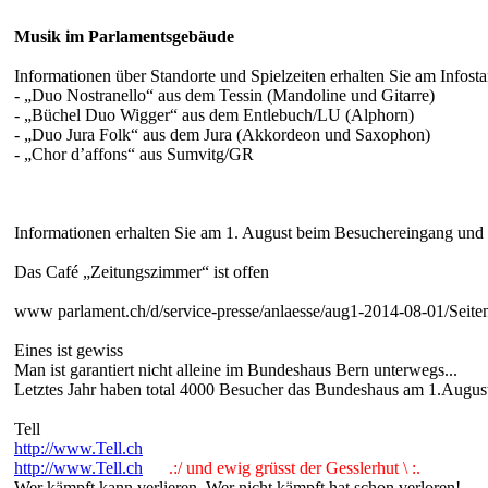
Musik im Parlamentsgebäude
Informationen über Standorte und Spielzeiten erhalten Sie am Infost
- „Duo Nostranello“ aus dem Tessin (Mandoline und Gitarre)
- „Büchel Duo Wigger“ aus dem Entlebuch/LU (Alphorn)
- „Duo Jura Folk“ aus dem Jura (Akkordeon und Saxophon)
- „Chor d’affons“ aus Sumvitg/GR
Informationen erhalten Sie am 1. August beim Besuchereingang und 
Das Café „Zeitungszimmer“ ist offen
www parlament.ch/d/service-presse/anlaesse/aug1-2014-08-01/Seiten
Eines ist gewiss
Man ist garantiert nicht alleine im Bundeshaus Bern unterwegs...
Letztes Jahr haben total 4000 Besucher das Bundeshaus am 1.August i
Tell
http://www.Tell.ch
http://www.Tell.ch
.:/ und ewig grüsst der Gesslerhut \ :.
Wer kämpft kann verlieren. Wer nicht kämpft hat schon verloren!