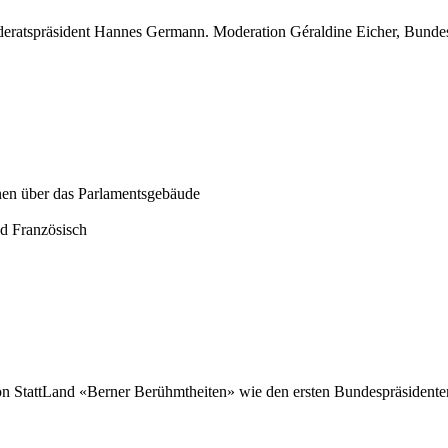
nderatspräsident Hannes Germann. Moderation Géraldine Eicher, Bund
onen über das Parlamentsgebäude
nd Französisch
 StattLand «Berner Berühmtheiten» wie den ersten Bundespräsidenten