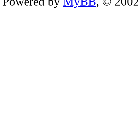
Powered by
MyBB
, © 200