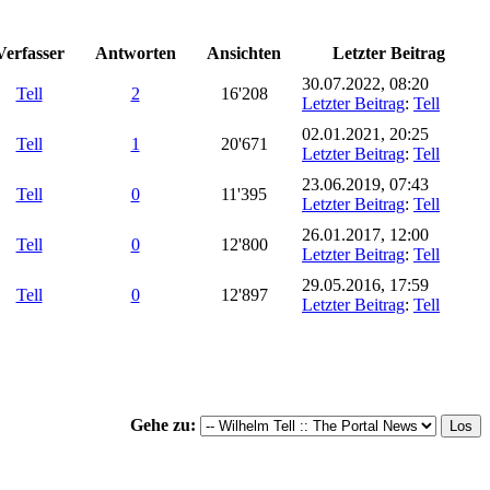
Verfasser
Antworten
Ansichten
Letzter Beitrag
30.07.2022, 08:20
Tell
2
16'208
Letzter Beitrag
:
Tell
02.01.2021, 20:25
Tell
1
20'671
Letzter Beitrag
:
Tell
23.06.2019, 07:43
Tell
0
11'395
Letzter Beitrag
:
Tell
26.01.2017, 12:00
Tell
0
12'800
Letzter Beitrag
:
Tell
29.05.2016, 17:59
Tell
0
12'897
Letzter Beitrag
:
Tell
Gehe zu: