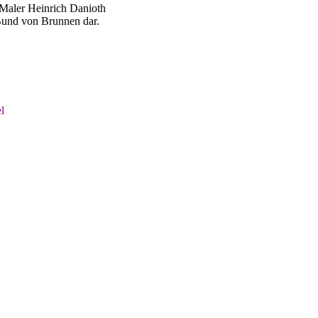
aler Heinrich Danioth
Bund von Brunnen dar.
l