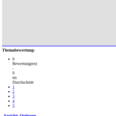
Themabewertung:
0
Bewertung(en)
-
0
im
Durchschnitt
1
2
3
4
5
Ansichts-Optionen