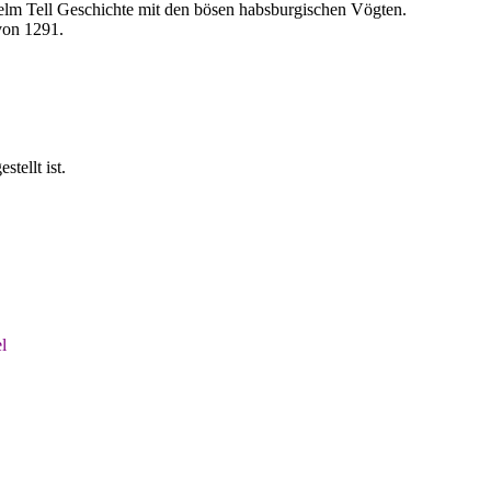
helm Tell Geschichte mit den bösen habsburgischen Vögten.
von 1291.
ellt ist.
l