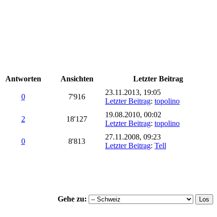
Antworten
Ansichten
Letzter Beitrag
23.11.2013, 19:05
0
7'916
Letzter Beitrag
:
topolino
19.08.2010, 00:02
2
18'127
Letzter Beitrag
:
topolino
27.11.2008, 09:23
0
8'813
Letzter Beitrag
:
Tell
Gehe zu: