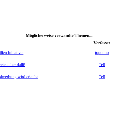
Möglicherweise verwandte Themen...
Verfasser
ien Initiative.
topolino
ten aber dalli!
Tell
olwerbung wird erlaubt
Tell