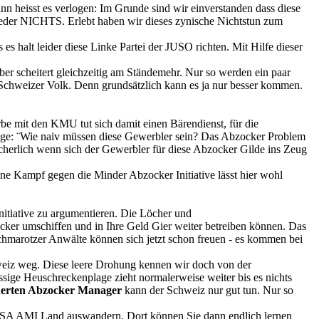
heisst es verlogen: Im Grunde sind wir einverstanden dass diese
der NICHTS. Erlebt haben wir dieses zynische Nichtstun zum
 halt leider diese Linke Partei der JUSO richten. Mit Hilfe dieser
ber scheitert gleichzeitig am Ständemehr. Nur so werden ein paar
 Schweizer Volk. Denn grundsätzlich kann es ja nur besser kommen.
 mit den KMU tut sich damit einen Bärendienst, für die
rage: ¨Wie naiv müssen diese Gewerbler sein? Das Abzocker Problem
lächerlich wenn sich der Gewerbler für diese Abzocker Gilde ins Zeug
ne Kampf gegen die Minder Abzocker Initiative lässt hier wohl
itiative zu argumentieren. Die Löcher und
locker umschiffen und in Ihre Geld Gier weiter betreiben können. Das
Schmarotzer Anwälte können sich jetzt schon freuen - es kommen bei
weiz weg. Diese leere Drohung kennen wir doch von der
ssige Heuschreckenplage zieht normalerweise weiter bis es nichts
uerten Abzocker Manager
kann der Schweiz nur gut tun. Nur so
 USA AMI Land auswandern. Dort können Sie dann endlich lernen