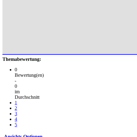
Themabewertung:
0
Bewertung(en)
-
0
im
Durchschnitt
1
2
3
4
5
Ansichts-Optionen