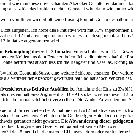
ommt wie man diese unverschämten Abzocker Gehälter eindämmen kann 
gsansatz löst das Problem nicht... Gemacht wird dann wie immer wie
ft wenn von Ihnen wiederholt keine Lösung kommt. Genau deshalb muss es
n Licht aufgehen. Ich hoffe diese Initiative wird mit 51% angenommen a
 diese 1:12 Initiative angenommen wird, wäre ich sogar stolz auf das
:12 Initiative angenommen wird.
 Bekämpfung dieser 1:12 Initiative
vorgeschoben wird. Das Gewerbe
enden Kohlen aus dem Feuer zu holen. Ich stelle mir ernsthaft die F
öhne betrifft fast ausschliesslich die Bängster und Vasellas. Richtig 
aubwürdige EconomieSuisse eine weitere Schlappe ersparen. Der verlore
e als Vertreter der Abzocker gewurstelt hat und haushoch verloren hat.
alversicherungs Beiträge Ausfällen
bei Annahme der Eins zu Zwölf In
, als dies ein haltbares Argument ist. Die Abzocker werden diese 1:12 
möglich, aber moralisch höchst verwerflich. Die Winkel Advokaten und 
ger und Firmen ziehen bei Annahme der 1zu12 Initiative aus der Sch
assiert. Und zweitens: Geht doch Ihr Geldgierigen Haie. Denn die gefrä
hweiz garantiert nicht gewartet. Die
Abwanderung dieser geldgeste
dividuen bringen einer Gesellschaft garantiert keinen Mehrwert.
llen? Die können ja in die marode EU auswandern oder gar ins ferne