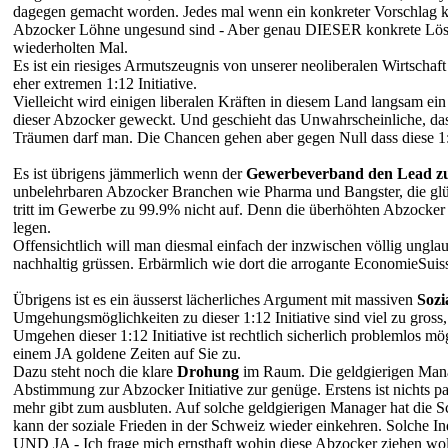
dagegen gemacht worden. Jedes mal wenn ein konkreter Vorschlag k
Abzocker Löhne ungesund sind - Aber genau DIESER konkrete Lösun
wiederholten Mal.
Es ist ein riesiges Armutszeugnis von unserer neoliberalen Wirtscha
eher extremen 1:12 Initiative.
Vielleicht wird einigen liberalen Kräften in diesem Land langsam ei
dieser Abzocker geweckt. Und geschieht das Unwahrscheinliche, dass
Träumen darf man. Die Chancen gehen aber gegen Null dass diese 1
Es ist übrigens jämmerlich wenn der
Gewerbeverband den Lead zur
unbelehrbaren Abzocker Branchen wie Pharma und Bangster, die glüh
tritt im Gewerbe zu 99.9% nicht auf. Denn die überhöhten Abzocker L
legen.
Offensichtlich will man diesmal einfach der inzwischen völlig ungl
nachhaltig grüssen. Erbärmlich wie dort die arrogante EconomieSuiss
Übrigens ist es ein äusserst lächerliches Argument mit massiven
Sozi
Umgehungsmöglichkeiten zu dieser 1:12 Initiative sind viel zu gross
Umgehen dieser 1:12 Initiative ist rechtlich sicherlich problemlos 
einem JA goldene Zeiten auf Sie zu.
Dazu steht noch die klare
Drohung
im Raum. Die geldgierigen Mana
Abstimmung zur Abzocker Initiative zur genüge. Erstens ist nichts p
mehr gibt zum ausbluten. Auf solche geldgierigen Manager hat die Sc
kann der soziale Frieden in der Schweiz wieder einkehren. Solche In
UND JA - Ich frage mich ernsthaft wohin diese Abzocker ziehen wo