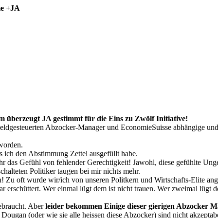
me +JA
dem überzeugt JA gestimmt für die Eins zu Zwölf Initiative!
Geldgesteuerten Abzocker-Manager und EconomieSuisse abhängige und fe
worden.
ls ich den Abstimmung Zettel ausgefüllt habe.
r das Gefühl von fehlender Gerechtigkeit! Jawohl, diese gefühlte Unge
halteten Politiker taugen bei mir nichts mehr.
Zu oft wurde wir/ich von unseren Politkern und Wirtschafts-Elite ang
bar erschüttert. Wer einmal lügt dem ist nicht trauen. Wer zweimal lügt
 gebraucht. Aber
leider bekommen Einige dieser gierigen Abzocker Ma
y Dougan (oder wie sie alle heissen diese Abzocker) sind nicht akzepta