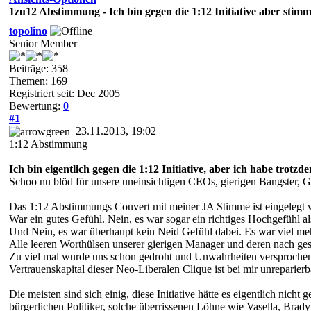
1zu12 Abstimmung - Ich bin gegen die 1:12 Initiative aber stim
topolino
Senior Member
Beiträge: 358
Themen: 169
Registriert seit: Dec 2005
Bewertung:
0
#1
23.11.2013, 19:02
1:12 Abstimmung
Ich bin eigentlich gegen die 1:12 Initiative, aber ich habe trotz
Schoo nu blöd für unsere uneinsichtigen CEOs, gierigen Bangster, 
Das 1:12 Abstimmungs Couvert mit meiner JA Stimme ist eingelegt 
War ein gutes Gefühl. Nein, es war sogar ein richtiges Hochgefühl a
Und Nein, es war überhaupt kein Neid Gefühl dabei. Es war viel meh
Alle leeren Worthülsen unserer gierigen Manager und deren nach gesc
Zu viel mal wurde uns schon gedroht und Unwahrheiten versprochen! 
Vertrauenskapital dieser Neo-Liberalen Clique ist bei mir unreparier
Die meisten sind sich einig, diese Initiative hätte es eigentlich nicht
bürgerlichen Politiker, solche überrissenen Löhne wie Vasella, Brad