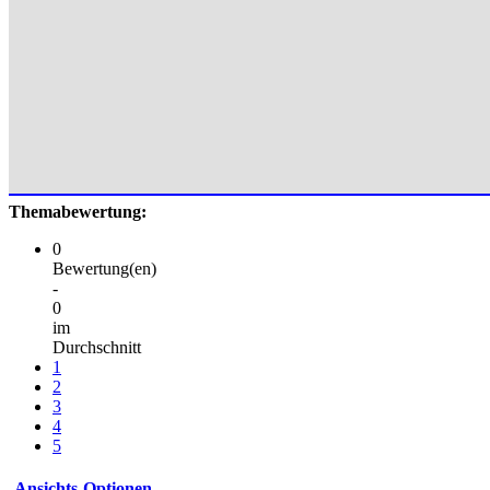
Themabewertung:
0
Bewertung(en)
-
0
im
Durchschnitt
1
2
3
4
5
Ansichts-Optionen