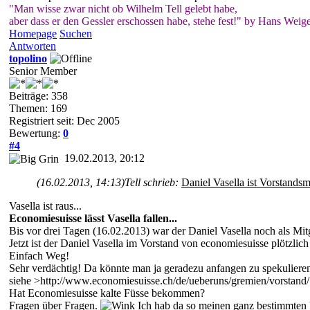
"Man wisse zwar nicht ob Wilhelm Tell gelebt habe,
aber dass er den Gessler erschossen habe, stehe fest!" by Hans Weige
Homepage
Suchen
Antworten
topolino
Senior Member
Beiträge: 358
Themen: 169
Registriert seit: Dec 2005
Bewertung:
0
#4
19.02.2013, 20:12
(16.02.2013, 14:13)
Tell schrieb:
Daniel Vasella ist Vorstands
Vasella ist raus...
Economiesuisse lässt Vasella fallen...
Bis vor drei Tagen (16.02.2013) war der Daniel Vasella noch als Mi
Jetzt ist der Daniel Vasella im Vorstand von economiesuisse plötzli
Einfach Weg!
Sehr verdächtig! Da könnte man ja geradezu anfangen zu spekuliere
siehe >http://www.economiesuisse.ch/de/ueberuns/gremien/vorstand/S
Hat Economiesuisse kalte Füsse bekommen?
Fragen über Fragen.
Ich hab da so meinen ganz bestimmten 