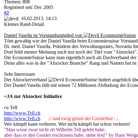
Themen: 808
Registriert seit: Dec 2005
#2
16.02.2013, 14:13
Kleines Rand-Detail.
Daniel Vasella ist Vorstandsmitglied von
EconmomieSuisse
Tönt gewaltig wie der Daniel Vasella beim Economiesuisse Vorstand a
Dr. med. Daniel Vasella, Präsident des Verwaltungsrates, Novartis In
Dort fehlt meiner Meinung nach nur noch der Titel vom "Abzocker".
Die EconomieSuisse kann man eigentlich auch als Dachverband der
Denn alles was in der "Abzocker Branche" Rang und Namen hat ist d
Sehr Interessant
Der Abzockerverband
EconomieSuisse buttert angeblich üb
Der Daniel Vasella fällt mit seinen 72 Millionen Abfindung der Eco
+JA zur Abzocker Initiative
cu Tell
http://www.Tell.ch
http://www.Tell.ch
.:/ und ewig grüsst der Gesslerhut \ :.
Wer kämpft kann verlieren. Wer nicht kämpft hat schon verloren!
"Man wisse zwar nicht ob Wilhelm Tell gelebt habe,
aber dass er den Gessler erschossen habe, stehe fest!" by Hans Weige