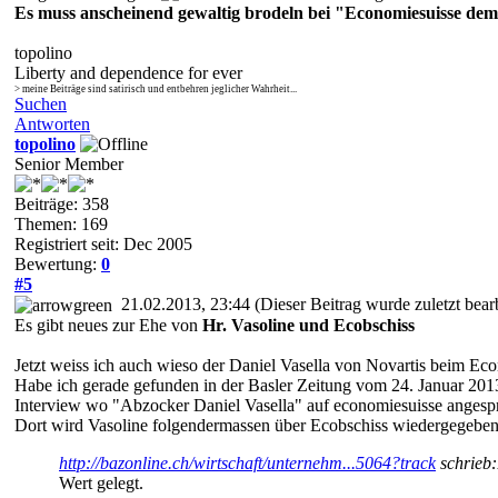
Es muss anscheinend gewaltig brodeln bei "Economiesuisse dem 
topolino
Liberty and dependence for ever
> meine Beiträge sind satirisch und entbehren jeglicher Wahrheit...
Suchen
Antworten
topolino
Senior Member
Beiträge: 358
Themen: 169
Registriert seit: Dec 2005
Bewertung:
0
#5
21.02.2013, 23:44
(Dieser Beitrag wurde zuletzt bea
Es gibt neues zur Ehe von
Hr. Vasoline und Ecobschiss
Jetzt weiss ich auch wieso der Daniel Vasella von Novartis beim Eco
Habe ich gerade gefunden in der Basler Zeitung vom 24. Januar 201
Interview wo "Abzocker Daniel Vasella" auf economiesuisse anges
Dort wird Vasoline folgendermassen über Ecobschiss wiedergegeben
http://bazonline.ch/wirtschaft/unternehm...5064?track
schrieb:
Wert gelegt.