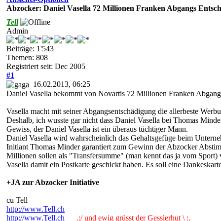
Abzocker: Daniel Vasella 72 Millionen Franken Abgangs Entsc
Tell
Admin
Beiträge: 1'543
Themen: 808
Registriert seit: Dec 2005
#1
16.02.2013, 06:25
Daniel Vasella bekommt von Novartis 72 Millionen Franken Abgangs
Vasella macht mit seiner Abgangsentschädigung die allerbeste Werbun
Deshalb, ich wusste gar nicht dass Daniel Vasella bei Thomas Minder 
Gewiss, der Daniel Vasella ist ein überaus tüchtiger Mann.
Daniel Vasella wird wahrscheinlich das Gehaltsgefüge beim Unterneh
Initiant Thomas Minder garantiert zum Gewinn der Abzocker Abstim
Millionen sollen als "Transfersumme" (man kennt das ja vom Sport
Vasella damit ein Postkarte geschickt haben. Es soll eine Dankeskart
+JA zur Abzocker Initiative
cu Tell
http://www.Tell.ch
http://www.Tell.ch
.:/ und ewig grüsst der Gesslerhut \ :.