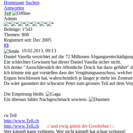
Homepage
Suchen
Antworten
Tell
Admin
Beiträge: 1'543
Themen: 808
Registriert seit: Dec 2005
#3
19.02.2013, 09:13
Daniel Vasella verzichtet auf die 72 Millionen Abgangsentschädigun
Ein schlechtes Gewissen hat dieser Daniel Vasella sicher nicht.
Ich denke "Ausschliesslich der öffentliche Druck hat dazu geführt" 
Ich könnte mir gut vorstellen dass der Vergütungsausschuss, welche
Erguss beschlossen hat, wahrscheinlich je länger je mehr ins Zentr
Da wäre garantiert der schwarze Peter zum grossen Teil auf dem Ve
Die Empörung bleibt.
Ein überaus fahler Nachgeschmack sowieso.
cu Tell
http://www.Tell.ch
http://www.Tell.ch
.:/ und ewig grüsst der Gesslerhut \ :.
Wer kämpft kann verlieren. Wer nicht kämpft hat schon verloren!