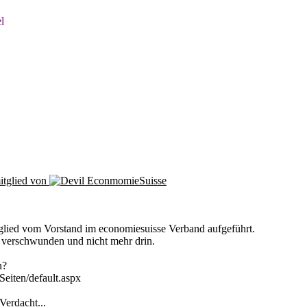
l
mitglied von
EconmomieSuisse
tglied vom Vorstand im economiesuisse Verband aufgeführt.
ch verschwunden und nicht mehr drin.
n?
eiten/default.aspx
Verdacht...