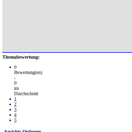
Themabewertung:
0
Bewertung(en)
-
0
im
Durchschnitt
1
2
3
4
5
Ansichts-Optionen