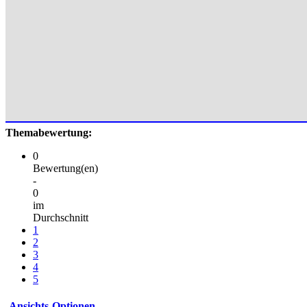
Themabewertung:
0
Bewertung(en)
-
0
im
Durchschnitt
1
2
3
4
5
Ansichts-Optionen