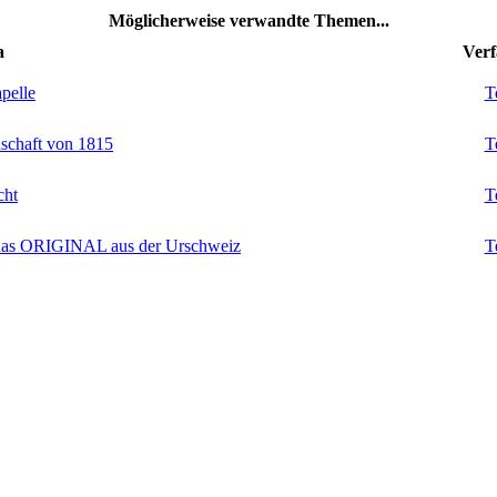
Möglicherweise verwandte Themen...
a
Verf
pelle
T
nschaft von 1815
T
cht
T
 - das ORIGINAL aus der Urschweiz
T