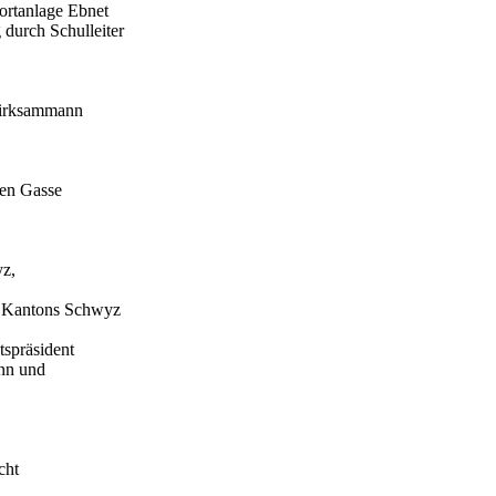
ortanlage Ebnet
durch Schulleiter
ezirksammann
len Gasse
yz,
s Kantons Schwyz
tspräsident
ann und
cht