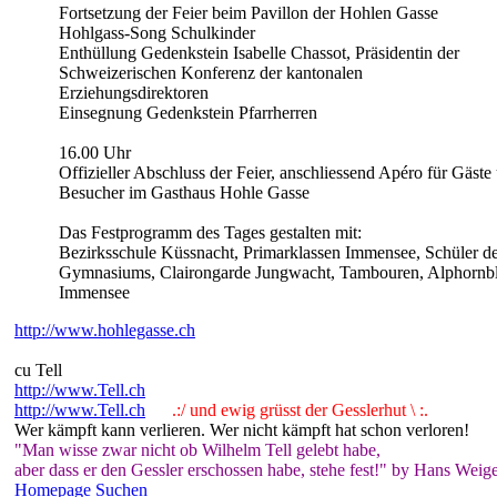
Fortsetzung der Feier beim Pavillon der Hohlen Gasse
Hohlgass-Song Schulkinder
Enthüllung Gedenkstein Isabelle Chassot, Präsidentin der
Schweizerischen Konferenz der kantonalen
Erziehungsdirektoren
Einsegnung Gedenkstein Pfarrherren
16.00 Uhr
Offizieller Abschluss der Feier, anschliessend Apéro für Gäst
Besucher im Gasthaus Hohle Gasse
Das Festprogramm des Tages gestalten mit:
Bezirksschule Küssnacht, Primarklassen Immensee, Schüler de
Gymnasiums, Clairongarde Jungwacht, Tambouren, Alphornblä
Immensee
http://www.hohlegasse.ch
cu Tell
http://www.Tell.ch
http://www.Tell.ch
.:/ und ewig grüsst der Gesslerhut \ :.
Wer kämpft kann verlieren. Wer nicht kämpft hat schon verloren!
"Man wisse zwar nicht ob Wilhelm Tell gelebt habe,
aber dass er den Gessler erschossen habe, stehe fest!" by Hans Weige
Homepage
Suchen