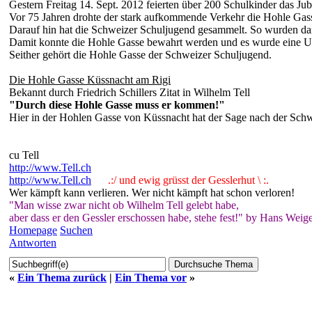
Gestern Freitag 14. Sept. 2012 feierten über 200 Schulkinder das J
Vor 75 Jahren drohte der stark aufkommende Verkehr die Hohle Gas
Darauf hin hat die Schweizer Schuljugend gesammelt. So wurden d
Damit konnte die Hohle Gasse bewahrt werden und es wurde eine U
Seither gehört die Hohle Gasse der Schweizer Schuljugend.
Die Hohle Gasse Küssnacht am Rigi
Bekannt durch Friedrich Schillers Zitat in Wilhelm Tell
"Durch diese Hohle Gasse muss er kommen!"
Hier in der Hohlen Gasse von Küssnacht hat der Sage nach der Schw
cu Tell
http://www.Tell.ch
http://www.Tell.ch
.:/ und ewig grüsst der Gesslerhut \ :.
Wer kämpft kann verlieren. Wer nicht kämpft hat schon verloren!
"Man wisse zwar nicht ob Wilhelm Tell gelebt habe,
aber dass er den Gessler erschossen habe, stehe fest!" by Hans Weige
Homepage
Suchen
Antworten
«
Ein Thema zurück
|
Ein Thema vor
»