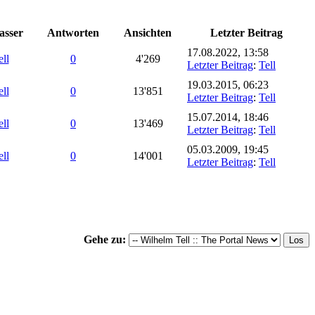
asser
Antworten
Ansichten
Letzter Beitrag
17.08.2022, 13:58
ell
0
4'269
Letzter Beitrag
:
Tell
19.03.2015, 06:23
ell
0
13'851
Letzter Beitrag
:
Tell
15.07.2014, 18:46
ell
0
13'469
Letzter Beitrag
:
Tell
05.03.2009, 19:45
ell
0
14'001
Letzter Beitrag
:
Tell
Gehe zu: