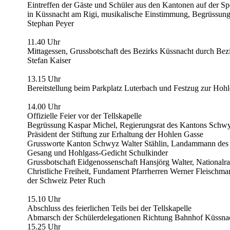
Eintreffen der Gäste und Schüler aus den Kantonen auf der Sp
in Küssnacht am Rigi, musikalische Einstimmung, Begrüssung 
Stephan Peyer
11.40 Uhr
Mittagessen, Grussbotschaft des Bezirks Küssnacht durch B
Stefan Kaiser
13.15 Uhr
Bereitstellung beim Parkplatz Luterbach und Festzug zur Hoh
14.00 Uhr
Offizielle Feier vor der Tellskapelle
Begrüssung Kaspar Michel, Regierungsrat des Kantons Schw
Präsident der Stiftung zur Erhaltung der Hohlen Gasse
Grussworte Kanton Schwyz Walter Stählin, Landammann de
Gesang und Hohlgass-Gedicht Schulkinder
Grussbotschaft Eidgenossenschaft Hansjörg Walter, Nationalra
Christliche Freiheit, Fundament Pfarrherren Werner Fleischm
der Schweiz Peter Ruch
15.10 Uhr
Abschluss des feierlichen Teils bei der Tellskapelle
Abmarsch der Schülerdelegationen Richtung Bahnhof Küssna
15.25 Uhr