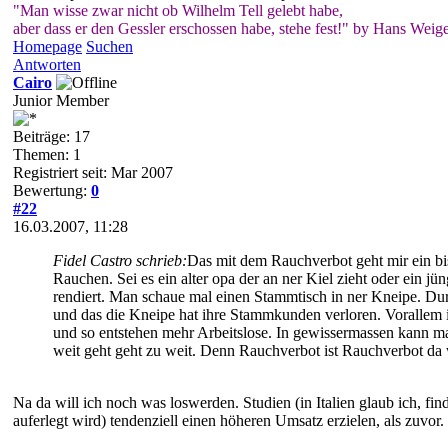
"Man wisse zwar nicht ob Wilhelm Tell gelebt habe,
aber dass er den Gessler erschossen habe, stehe fest!" by Hans Weige
Homepage
Suchen
Antworten
Cairo
Junior Member
Beiträge: 17
Themen: 1
Registriert seit: Mar 2007
Bewertung:
0
#22
16.03.2007, 11:28
Fidel Castro schrieb:
Das mit dem Rauchverbot geht mir ein bis
Rauchen. Sei es ein alter opa der an ner Kiel zieht oder ein j
rendiert. Man schaue mal einen Stammtisch in ner Kneipe. Durc
und das die Kneipe hat ihre Stammkunden verloren. Vorallem in
und so entstehen mehr Arbeitslose. In gewissermassen kann mans
weit geht geht zu weit. Denn Rauchverbot ist Rauchverbot da 
Na da will ich noch was loswerden. Studien (in Italien glaub ich, fi
auferlegt wird) tendenziell einen höheren Umsatz erzielen, als zuvor.