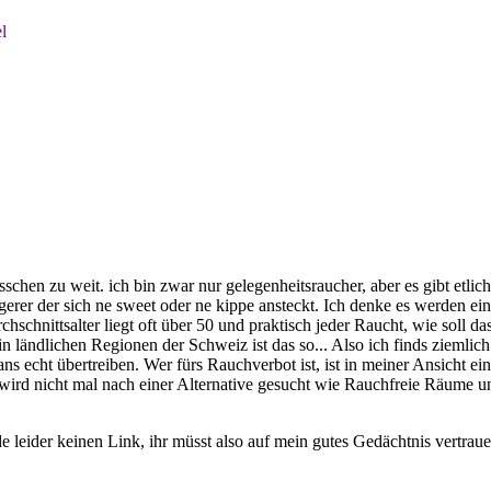
l
schen zu weit. ich bin zwar nur gelegenheitsraucher, aber es gibt etlic
üngerer der sich ne sweet oder ne kippe ansteckt. Ich denke es werden e
hschnittsalter liegt oft über 50 und praktisch jeder Raucht, wie soll 
 ländlichen Regionen der Schweiz ist das so... Also ich finds ziemlich
 echt übertreiben. Wer fürs Rauchverbot ist, ist in meiner Ansicht ein
wird nicht mal nach einer Alternative gesucht wie Rauchfreie Räume u
nde leider keinen Link, ihr müsst also auf mein gutes Gedächtnis vertra