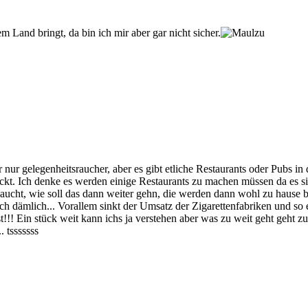
m Land bringt, da bin ich mir aber gar nicht sicher.
nur gelegenheitsraucher, aber es gibt etliche Restaurants oder Pubs in 
steckt. Ich denke es werden einige Restaurants zu machen müssen da es 
r Raucht, wie soll das dann weiter gehn, die werden dann wohl zu haus
lich dämlich... Vorallem sinkt der Umsatz der Zigarettenfabriken und s
ist!!! Ein stück weit kann ichs ja verstehen aber was zu weit geht geht
 tsssssss