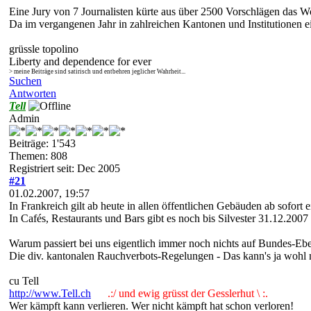
Eine Jury von 7 Journalisten kürte aus über 2500 Vorschlägen das W
Da im vergangenen Jahr in zahlreichen Kantonen und Institutionen ei
grüssle topolino
Liberty and dependence for ever
> meine Beiträge sind satirisch und entbehren jeglicher Wahrheit...
Suchen
Antworten
Tell
Admin
Beiträge: 1'543
Themen: 808
Registriert seit: Dec 2005
#21
01.02.2007, 19:57
In Frankreich gilt ab heute in allen öffentlichen Gebäuden ab sofort 
In Cafés, Restaurants und Bars gibt es noch bis Silvester 31.12.200
Warum passiert bei uns eigentlich immer noch nichts auf Bundes-Ebene
Die div. kantonalen Rauchverbots-Regelungen - Das kann's ja wohl ni
cu Tell
http://www.Tell.ch
.:/ und ewig grüsst der Gesslerhut \ :.
Wer kämpft kann verlieren. Wer nicht kämpft hat schon verloren!