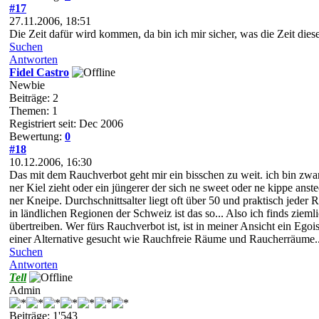
#17
27.11.2006, 18:51
Die Zeit dafür wird kommen, da bin ich mir sicher, was die Zeit diese
Suchen
Antworten
Fidel Castro
Newbie
Beiträge: 2
Themen: 1
Registriert seit: Dec 2006
Bewertung:
0
#18
10.12.2006, 16:30
Das mit dem Rauchverbot geht mir ein bisschen zu weit. ich bin zwar 
ner Kiel zieht oder ein jüngerer der sich ne sweet oder ne kippe an
ner Kneipe. Durchschnittsalter liegt oft über 50 und praktisch jede
in ländlichen Regionen der Schweiz ist das so... Also ich finds ziem
übertreiben. Wer fürs Rauchverbot ist, ist in meiner Ansicht ein Ego
einer Alternative gesucht wie Rauchfreie Räume und Raucherräume...
Suchen
Antworten
Tell
Admin
Beiträge: 1'543