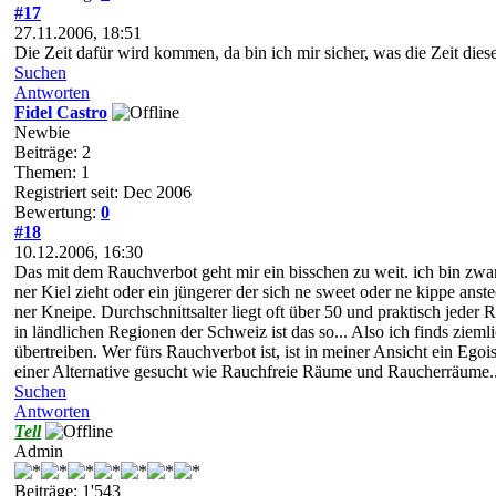
#17
27.11.2006, 18:51
Die Zeit dafür wird kommen, da bin ich mir sicher, was die Zeit diese
Suchen
Antworten
Fidel Castro
Newbie
Beiträge: 2
Themen: 1
Registriert seit: Dec 2006
Bewertung:
0
#18
10.12.2006, 16:30
Das mit dem Rauchverbot geht mir ein bisschen zu weit. ich bin zwar 
ner Kiel zieht oder ein jüngerer der sich ne sweet oder ne kippe an
ner Kneipe. Durchschnittsalter liegt oft über 50 und praktisch jede
in ländlichen Regionen der Schweiz ist das so... Also ich finds ziem
übertreiben. Wer fürs Rauchverbot ist, ist in meiner Ansicht ein Ego
einer Alternative gesucht wie Rauchfreie Räume und Raucherräume...
Suchen
Antworten
Tell
Admin
Beiträge: 1'543