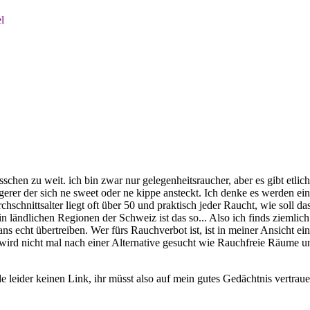
l
schen zu weit. ich bin zwar nur gelegenheitsraucher, aber es gibt etlic
üngerer der sich ne sweet oder ne kippe ansteckt. Ich denke es werden e
hschnittsalter liegt oft über 50 und praktisch jeder Raucht, wie soll 
 ländlichen Regionen der Schweiz ist das so... Also ich finds ziemlich
 echt übertreiben. Wer fürs Rauchverbot ist, ist in meiner Ansicht ein
wird nicht mal nach einer Alternative gesucht wie Rauchfreie Räume u
nde leider keinen Link, ihr müsst also auf mein gutes Gedächtnis vertra