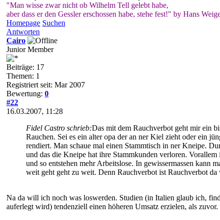
"Man wisse zwar nicht ob Wilhelm Tell gelebt habe,
aber dass er den Gessler erschossen habe, stehe fest!" by Hans Weige
Homepage
Suchen
Antworten
Cairo
Junior Member
Beiträge: 17
Themen: 1
Registriert seit: Mar 2007
Bewertung:
0
#22
16.03.2007, 11:28
Fidel Castro schrieb:
Das mit dem Rauchverbot geht mir ein bis
Rauchen. Sei es ein alter opa der an ner Kiel zieht oder ein j
rendiert. Man schaue mal einen Stammtisch in ner Kneipe. Durc
und das die Kneipe hat ihre Stammkunden verloren. Vorallem in
und so entstehen mehr Arbeitslose. In gewissermassen kann mans
weit geht geht zu weit. Denn Rauchverbot ist Rauchverbot da 
Na da will ich noch was loswerden. Studien (in Italien glaub ich, fi
auferlegt wird) tendenziell einen höheren Umsatz erzielen, als zuvor.