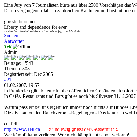
Eine Jury von 7 Journalisten kürte aus über 2500 Vorschlägen das W
Da im vergangenen Jahr in zahlreichen Kantonen und Institutionen ei
grüssle topolino
Liberty and dependence for ever
> meine Beiträge sind satirisch und entbehren jeglicher Wahrheit...
Suchen
Antworten
Tell
Admin
Beiträge: 1'543
Themen: 808
Registriert seit: Dec 2005
#21
01.02.2007, 19:57
In Frankreich gilt ab heute in allen öffentlichen Gebäuden ab sofort 
In Cafés, Restaurants und Bars gibt es noch bis Silvester 31.12.200
Warum passiert bei uns eigentlich immer noch nichts auf Bundes-Ebene
Die div. kantonalen Rauchverbots-Regelungen - Das kann's ja wohl ni
cu Tell
http://www.Tell.ch
.:/ und ewig grüsst der Gesslerhut \ :.
Wer kämpft kann verlieren. Wer nicht kämpft hat schon verloren!