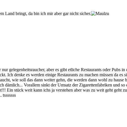
m Land bringt, da bin ich mir aber gar nicht sicher.
nur gelegenheitsraucher, aber es gibt etliche Restaurants oder Pubs in 
steckt. Ich denke es werden einige Restaurants zu machen müssen da es 
r Raucht, wie soll das dann weiter gehn, die werden dann wohl zu haus
lich dämlich... Vorallem sinkt der Umsatz der Zigarettenfabriken und s
ist!!! Ein stück weit kann ichs ja verstehen aber was zu weit geht geht
 tsssssss