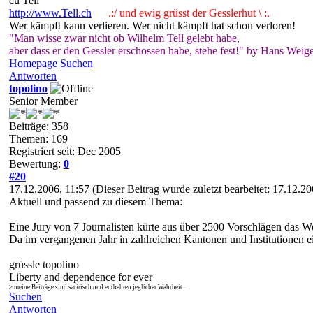
cu Tell
http://www.Tell.ch
.:/ und ewig grüsst der Gesslerhut \ :.
Wer kämpft kann verlieren. Wer nicht kämpft hat schon verloren!
"Man wisse zwar nicht ob Wilhelm Tell gelebt habe,
aber dass er den Gessler erschossen habe, stehe fest!" by Hans Weige
Homepage
Suchen
Antworten
topolino
Senior Member
Beiträge: 358
Themen: 169
Registriert seit: Dec 2005
Bewertung:
0
#20
17.12.2006, 11:57
(Dieser Beitrag wurde zuletzt bearbeitet: 17.12.2
Aktuell und passend zu diesem Thema:
Eine Jury von 7 Journalisten kürte aus über 2500 Vorschlägen das W
Da im vergangenen Jahr in zahlreichen Kantonen und Institutionen ei
grüssle topolino
Liberty and dependence for ever
> meine Beiträge sind satirisch und entbehren jeglicher Wahrheit...
Suchen
Antworten