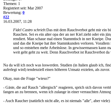
Themen: 1
Registriert seit: Mar 2007
Bewertung:
0
#22
16.03.2007, 11:28
Fidel Castro schrieb:
Das mit dem Rauchverbot geht mir ein bis
Rauchen. Sei es ein alter opa der an ner Kiel zieht oder ein j
rendiert. Man schaue mal einen Stammtisch in ner Kneipe. Durc
und das die Kneipe hat ihre Stammkunden verloren. Vorallem in
und so entstehen mehr Arbeitslose. In gewissermassen kann mans
weit geht geht zu weit. Denn Rauchverbot ist Rauchverbot da 
Na da will ich noch was loswerden. Studien (in Italien glaub ich, fi
auferlegt wird) tendenziell einen höheren Umsatz erzielen, als zuvor.
Okay, nun die Frage "wieso?"
- Gäste, die auf Rauch "allergisch" reagieren, sprich sich davon ver
fangen an zu brennen, wenn ich zulange in einer verrauchten Atmos
- Auch Raucher (natürlich nicht alle, es ist niemals "alle", aber viele