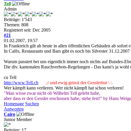
Tell
Admin
Beiträge: 1'543
Themen: 808
Registriert seit: Dec 2005
#21
01.02.2007, 19:57
In Frankreich gilt ab heute in allen öffentlichen Gebäuden ab sofort 
In Cafés, Restaurants und Bars gibt es noch bis Silvester 31.12.200
Warum passiert bei uns eigentlich immer noch nichts auf Bundes-Ebene
Die div. kantonalen Rauchverbots-Regelungen - Das kann's ja wohl ni
cu Tell
http://www.Tell.ch
.:/ und ewig grüsst der Gesslerhut \ :.
Wer kämpft kann verlieren. Wer nicht kämpft hat schon verloren!
"Man wisse zwar nicht ob Wilhelm Tell gelebt habe,
aber dass er den Gessler erschossen habe, stehe fest!" by Hans Weige
Homepage
Suchen
Antworten
Cairo
Junior Member
Beiträge: 17