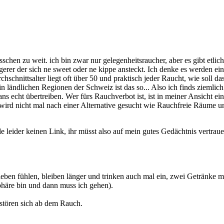
schen zu weit. ich bin zwar nur gelegenheitsraucher, aber es gibt etlic
üngerer der sich ne sweet oder ne kippe ansteckt. Ich denke es werden e
hschnittsalter liegt oft über 50 und praktisch jeder Raucht, wie soll 
 ländlichen Regionen der Schweiz ist das so... Also ich finds ziemlich
 echt übertreiben. Wer fürs Rauchverbot ist, ist in meiner Ansicht ein
wird nicht mal nach einer Alternative gesucht wie Rauchfreie Räume u
nde leider keinen Link, ihr müsst also auf mein gutes Gedächtnis vertra
trieben fühlen, bleiben länger und trinken auch mal ein, zwei Getränke 
phäre bin und dann muss ich gehen).
) stören sich ab dem Rauch.