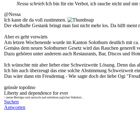
Nessa schrieb:
Ich bin für ein Verbot, ich rauche nicht und m
@Nessa
Ich kann dir da voll zustimmen.
Der ekelhafte Gestank bringt man fast nicht mehr los. Da hilft meist
Aber es geht vorwärts
Am letzen Wochenende wurde im Kanton Solothurn deutlich mit ca.
Gemäss dem neuen Solothurner Gesetz wird das Rauchen generell ver
Dazu gehören unter anderem auch Restaurants, Bar, Discos und Hote
Ich wünschte mir aber lieber eine Schweizweite Lösung. Denn das al
Ich bin auch überzeugt das eine solche Abstimmung Schweizweit ein
Das wäre dann ein Freudentag - Wie sagte doch der liebe Ogi "Freude
grüssle topolino
Liberty and dependence for ever
> meine Beiträge sind satirisch und entbehren jeglicher Wahrheit...
Suchen
Antworten