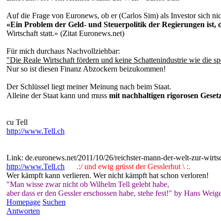
Auf die Frage von Euronews, ob er (Carlos Sim) als Investor sich nic
«Ein Problem der Geld- und Steuerpolitik der Regierungen ist, das
Wirtschaft statt.» (Zitat Euronews.net)
Für mich durchaus Nachvollziehbar:
"Die Reale Wirtschaft fördern und keine Schattenindustrie wie die s
Nur so ist diesen Finanz Abzockern beizukommen!
Der Schlüssel liegt meiner Meinung nach beim Staat.
Alleine der Staat kann und muss
mit nachhaltigen rigorosen Geset
cu Tell
http://www.Tell.ch
Link: de.euronews.net/2011/10/26/reichster-mann-der-welt-zur-wirtsc
http://www.Tell.ch
.:/ und ewig grüsst der Gesslerhut \ :.
Wer kämpft kann verlieren. Wer nicht kämpft hat schon verloren!
"Man wisse zwar nicht ob Wilhelm Tell gelebt habe,
aber dass er den Gessler erschossen habe, stehe fest!" by Hans Weige
Homepage
Suchen
Antworten