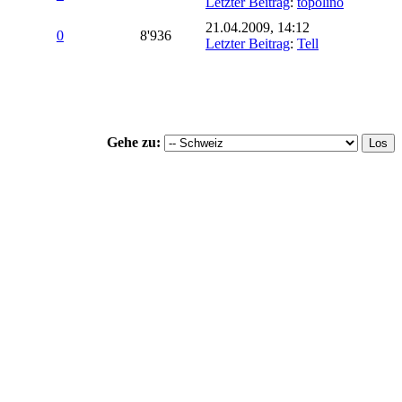
Letzter Beitrag
:
topolino
21.04.2009, 14:12
0
8'936
Letzter Beitrag
:
Tell
Gehe zu: