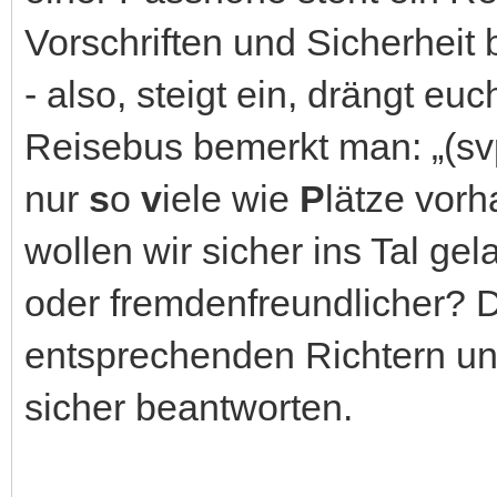
Vorschriften und Sicherhei
- also, steigt ein, drängt 
Reisebus bemerkt man: „(svp
nur
s
o
v
iele wie
P
lätze vor
wollen wir sicher ins Tal gel
oder fremdenfreundlicher? 
entsprechenden Richtern u
sicher beantworten.