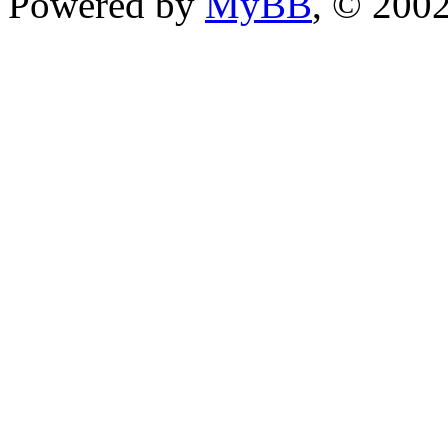
Powered by
MyBB
, © 200