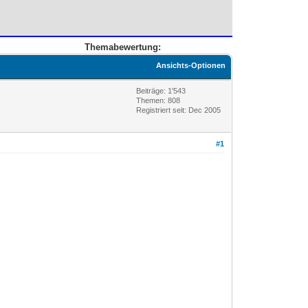
Themabewertung:
Ansichts-Optionen
Beiträge: 1'543
Themen: 808
Registriert seit: Dec 2005
#1