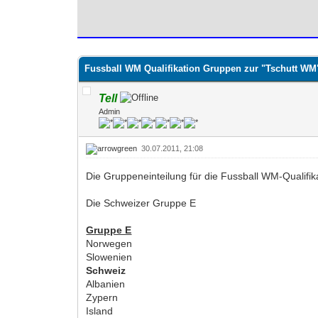
0 Bewertung(en) - 0 im Durchschnitt
1
2
3
4
5
Fussball WM Qualifikation Gruppen zur "Tschutt WM"
Tell
Admin
30.07.2011, 21:08
Die Gruppeneinteilung für die Fussball WM-Qualifika
Die Schweizer Gruppe E
Gruppe E
Norwegen
Slowenien
Schweiz
Albanien
Zypern
Island