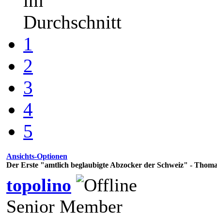
im
Durchschnitt
1
2
3
4
5
Ansichts-Optionen
Der Erste "amtlich beglaubigte Abzocker der Schweiz" - Thom
topolino
Senior Member