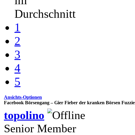
im
Durchschnitt
1
2
3
4
5
Ansichts-Optionen
Facebook Börsengang – Gier Fieber der kranken Börsen Fuzzie
topolino
Senior Member