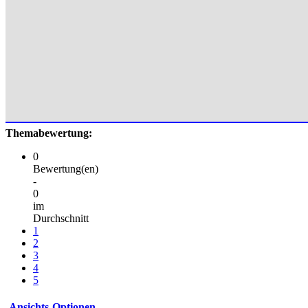
Themabewertung:
0
Bewertung(en)
-
0
im
Durchschnitt
1
2
3
4
5
Ansichts-Optionen