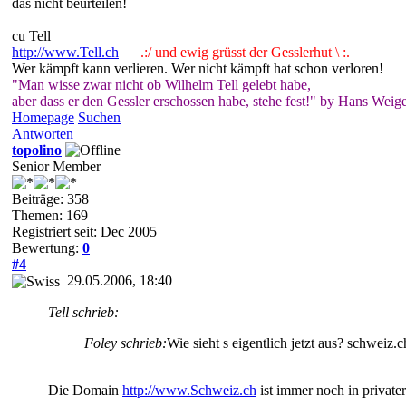
das nicht beurteilen!
cu Tell
http://www.Tell.ch
.:/ und ewig grüsst der Gesslerhut \ :.
Wer kämpft kann verlieren. Wer nicht kämpft hat schon verloren!
"Man wisse zwar nicht ob Wilhelm Tell gelebt habe,
aber dass er den Gessler erschossen habe, stehe fest!" by Hans Weige
Homepage
Suchen
Antworten
topolino
Senior Member
Beiträge: 358
Themen: 169
Registriert seit: Dec 2005
Bewertung:
0
#4
29.05.2006, 18:40
Tell schrieb:
Foley schrieb:
Wie sieht s eigentlich jetzt aus? schweiz.
Die Domain
http://www.Schweiz.ch
ist immer noch in private