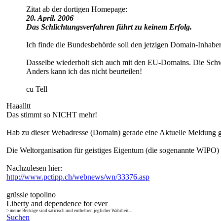
Zitat ab der dortigen Homepage:
20. April. 2006
Das Schlichtungsverfahren führt zu keinem Erfolg.
Ich finde die Bundesbehörde soll den jetzigen Domain-Inhaber 
Dasselbe wiederholt sich auch mit den EU-Domains. Die Schwe
Anders kann ich das nicht beurteilen!
cu Tell
Haaalltt
Das stimmt so NICHT mehr!
Hab zu dieser Webadresse (Domain) gerade eine Aktuelle Meldung 
Die Weltorganisation für geistiges Eigentum (die sogenannte WIPO) 
Nachzulesen hier:
http://www.pctipp.ch/webnews/wn/33376.asp
grüssle topolino
Liberty and dependence for ever
> meine Beiträge sind satirisch und entbehren jeglicher Wahrheit...
Suchen