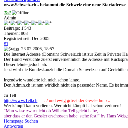
www.Schweiz.ch - bekommt die Schweiz eine neue Startadresse f
Tell
Admin
Beiträge: 1'543
Themen: 808
Registriert seit: Dec 2005
#1
23.02.2006, 18:57
Die Internet Adresse (Domain) Schweiz.ch ist zur Zeit in Privater Ha
Der Bund versuchte zuerst einvernehmlich die Adresse mit Rücksprac
Dieser lehnte jedoch ab.
Jetzt wird die Bundeskanzlei die Domain Schweiz.ch auf Gerichtlic
Irgendwie wunderte ich mich schon lange.
Den Admin.ch ist nun wirklich nicht ein passender Name. Es ist imme
cu Tell
http://www.Tell.ch
.:/ und ewig grüsst der Gesslerhut \ :.
Wer kämpft kann verlieren. Wer nicht kämpft hat schon verloren!
"Man wisse zwar nicht ob Wilhelm Tell gelebt habe,
aber dass er den Gessler erschossen habe, stehe fest!" by Hans Weige
Homepage
Suchen
Antworten