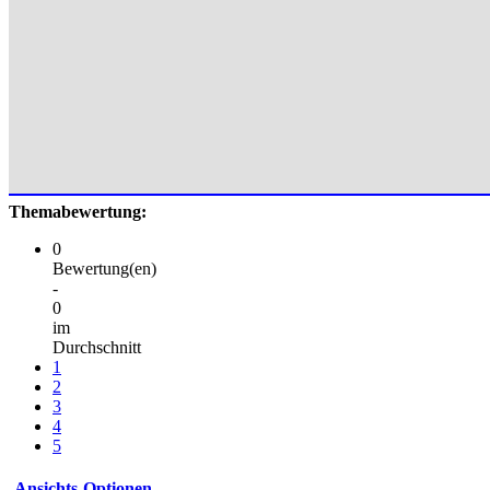
Themabewertung:
0
Bewertung(en)
-
0
im
Durchschnitt
1
2
3
4
5
Ansichts-Optionen