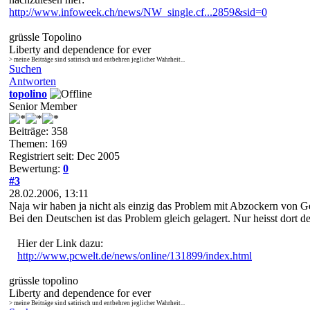
http://www.infoweek.ch/news/NW_single.cf...2859&sid=0
grüssle Topolino
Liberty and dependence for ever
> meine Beiträge sind satirisch und entbehren jeglicher Wahrheit...
Suchen
Antworten
topolino
Senior Member
Beiträge: 358
Themen: 169
Registriert seit: Dec 2005
Bewertung:
0
#3
28.02.2006, 13:11
Naja wir haben ja nicht als einzig das Problem mit Abzockern von G
Bei den Deutschen ist das Problem gleich gelagert. Nur heisst dort
Hier der Link dazu:
http://www.pcwelt.de/news/online/131899/index.html
grüssle topolino
Liberty and dependence for ever
> meine Beiträge sind satirisch und entbehren jeglicher Wahrheit...