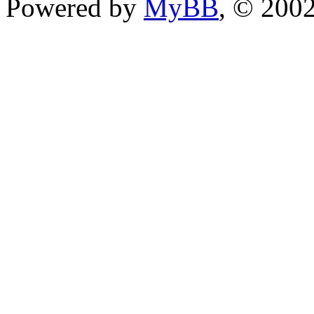
Powered by
MyBB
, © 200