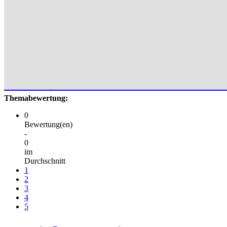
Themabewertung:
0
Bewertung(en)
-
0
im
Durchschnitt
1
2
3
4
5