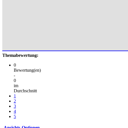
Themabewertung:
0
Bewertung(en)
-
0
im
Durchschnitt
1
2
3
4
5
Ansichts-Optionen