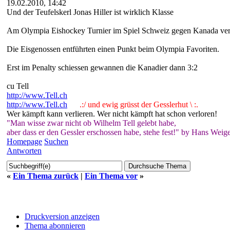
19.02.2010, 14:42
Und der Teufelskerl Jonas Hiller ist wirklich Klasse
Am Olympia Eishockey Turnier im Spiel Schweiz gegen Kanada verzw
Die Eisgenossen entführten einen Punkt beim Olympia Favoriten.
Erst im Penalty schiessen gewannen die Kanadier dann 3:2
cu Tell
http://www.Tell.ch
http://www.Tell.ch
.:/ und ewig grüsst der Gesslerhut \ :.
Wer kämpft kann verlieren. Wer nicht kämpft hat schon verloren!
"Man wisse zwar nicht ob Wilhelm Tell gelebt habe,
aber dass er den Gessler erschossen habe, stehe fest!" by Hans Weige
Homepage
Suchen
Antworten
«
Ein Thema zurück
|
Ein Thema vor
»
Druckversion anzeigen
Thema abonnieren