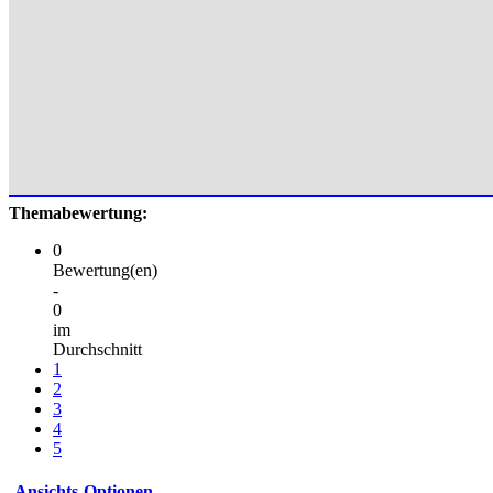
Themabewertung:
0
Bewertung(en)
-
0
im
Durchschnitt
1
2
3
4
5
Ansichts-Optionen