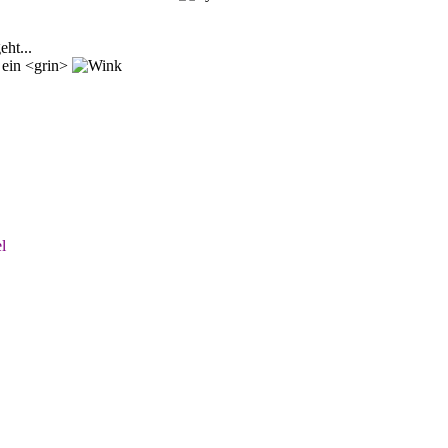
ht...
l ein <grin>
l