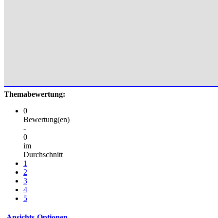
Themabewertung:
0
Bewertung(en)
-
0
im
Durchschnitt
1
2
3
4
5
Ansichts-Optionen