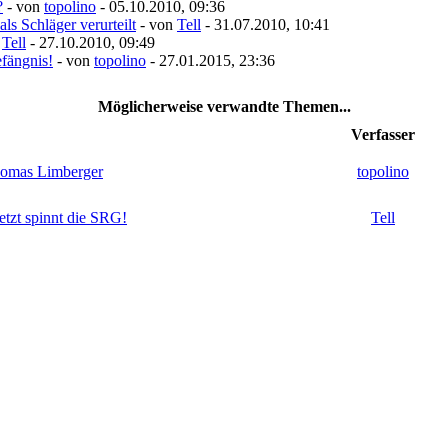
?
- von
topolino
- 05.10.2010, 09:36
ls Schläger verurteilt
- von
Tell
- 31.07.2010, 10:41
n
Tell
- 27.10.2010, 09:49
efängnis!
- von
topolino
- 27.01.2015, 23:36
Möglicherweise verwandte Themen...
Verfasser
Thomas Limberger
topolino
etzt spinnt die SRG!
Tell