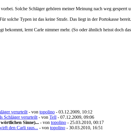
 vorbei. Solche Schläger gehören meiner Meinung nach weg gesperrt u
r solche Typen ist das keine Strafe. Das liegt in der Portokasse bereit.
egt bekommt, lernt Carle nimmer mehr. (So oder ähnlich heisst doch das
läger verurteilt
- von
topolino
- 03.12.2009, 10:12
s Schläger verurteilt
- von
Tell
- 07.12.2009, 09:06
örtlichen Sinne)...
- von
topolino
- 25.03.2010, 00:17
rft den Carli raus...
- von
topolino
- 30.03.2010, 16:51