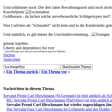
Und schlimmer noch: Die drei Jahre Bewährungszeit sind noch nicht
Kuscheljustiz
Geldbussen - da lachen solche unverbesserliche Schlägertypen nur!! Fü
Was Carlchen als "Schnuderi" nicht lernt und in die Kinderstube gel
Und natürlich, es gilt immer die Unschuldsvermutung...
grüssle topolino
Liberty and dependence for ever
> meine Beiträge sind satirisch und entbehren jeglicher Wahrheit...
Suchen
Antworten
«
Ein Thema zurück
|
Ein Thema vor
»
Nachrichten in diesem Thema
Servalat Promi Carl Hirschmann (St.Germain) ist jetzt amtlich als Sch
RE: Servalat Promi Carl Hirschmann (Partylöwe) ist jetzt amtlich al
Servalat Promi Carl Hirschmann hat wieder zugeschlagen (im w
Der Servalat Furz Carl Hirschmann im Gefängnis und das Dolder wi