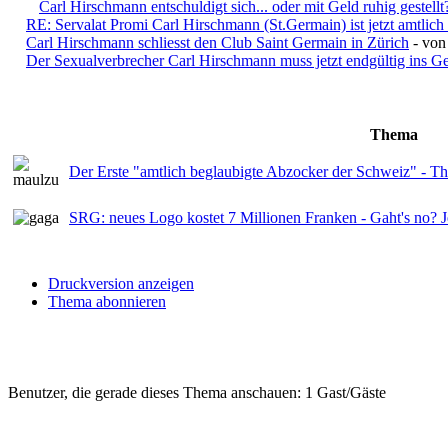
Carl Hirschmann entschuldigt sich... oder mit Geld ruhig gestellt
RE: Servalat Promi Carl Hirschmann (St.Germain) ist jetzt amtlich a
Carl Hirschmann schliesst den Club Saint Germain in Zürich
- vo
Der Sexualverbrecher Carl Hirschmann muss jetzt endgültig ins G
Thema
Der Erste "amtlich beglaubigte Abzocker der Schweiz" - 
SRG: neues Logo kostet 7 Millionen Franken - Gaht's no? J
Druckversion anzeigen
Thema abonnieren
Benutzer, die gerade dieses Thema anschauen: 1 Gast/Gäste