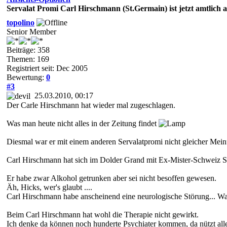
Servalat Promi Carl Hirschmann (St.Germain) ist jetzt amtlich al
topolino
Senior Member
Beiträge: 358
Themen: 169
Registriert seit: Dec 2005
Bewertung:
0
#3
25.03.2010, 00:17
Der Carle Hirschmann hat wieder mal zugeschlagen.
Was man heute nicht alles in der Zeitung findet
Diesmal war er mit einem anderen Servalatpromi nicht gleicher Mei
Carl Hirschmann hat sich im Dolder Grand mit Ex-Mister-Schweiz Sve
Er habe zwar Alkohol getrunken aber sei nicht besoffen gewesen.
Äh, Hicks, wer's glaubt ....
Carl Hirschmann habe anscheinend eine neurologische Störung... Was 
Beim Carl Hirschmann hat wohl die Therapie nicht gewirkt.
Ich denke da können noch hunderte Psychiater kommen, da nützt alles 